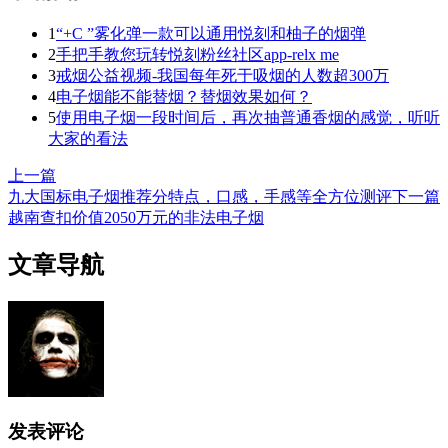
1
“+C ”雾化弹一款可以通用悦刻和柚子的烟弹
2
手把手教您玩转悦刻粉丝社区app-relx me
3
戒烟公益视频-我国每年死于吸烟的人数超300万
4
电子烟能不能替烟？替烟效果如何？
5
使用电子烟一段时间后，再次抽普通香烟的感觉，听听
大家的看法
上一篇
九大国标电子烟推荐分特点，口感，手感等全方位测评
下一篇
越南查扣价值2050万元的非法电子烟
文章导航
发表评论