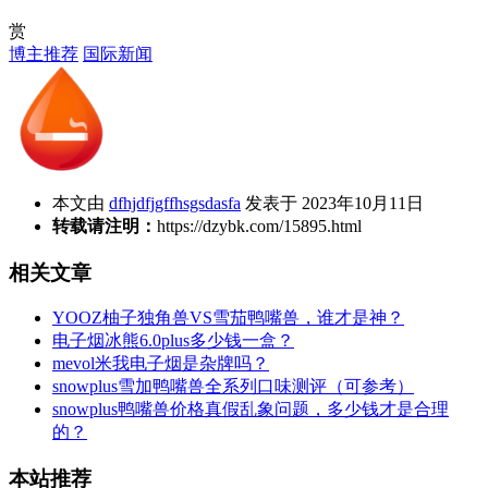
赏
博主推荐
国际新闻
本文由
dfhjdfjgffhsgsdasfa
发表于 2023年10月11日
转载请注明：
https://dzybk.com/15895.html
相关文章
YOOZ柚子独角兽VS雪茄鸭嘴兽，谁才是神？
电子烟冰熊6.0plus多少钱一盒？
mevol米我电子烟是杂牌吗？
snowplus雪加鸭嘴兽全系列口味测评（可参考）
snowplus鸭嘴兽价格真假乱象问题，多少钱才是合理
的？
本站推荐