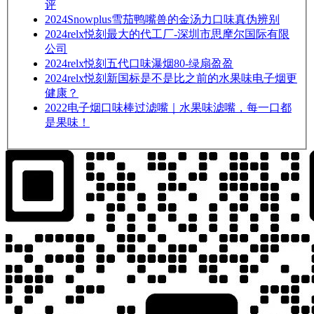
评
2024
Snowplus雪茄鸭嘴兽的金汤力口味真伪辨别
2024
relx悦刻最大的代工厂-深圳市思摩尔国际有限
公司
2024
relx悦刻五代口味瀑烟80-绿扇盈盈
2024
relx悦刻新国标是不是比之前的水果味电子烟更
健康？
2022
电子烟口味棒过滤嘴｜水果味滤嘴，每一口都
是果味！