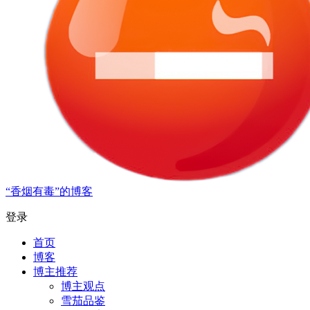
“香烟有毒”的博客
登录
首页
博客
博主推荐
博主观点
雪茄品鉴