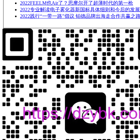
2022
FEELM也Air了？思摩尔开了超薄时代的第一枪
2022
专业解读电子雾化器新国标具体细则和今后的发展
2022
践行“一带一路”倡议 铂德品牌出海走合作共赢之