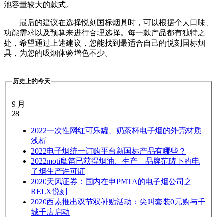
池容量较大的款式。
最后的建议在选择悦刻国标烟具时，可以根据个人口味、
功能需求以及预算来进行合理选择。每一款产品都有独特之
处，希望通过上述建议，您能找到最适合自己的悦刻国标烟
具，为您的吸烟体验增色不少。
历史上的今天
9 月
28
2022
一次性网红可乐罐、奶茶杯电子烟的外壳材质
浅析
2022
电子烟统一订购平台新国标产品有哪些？
2022
moti魔笛已获得烟油、生产、品牌范畴下的电
子烟生产许可证
2020
天风证券：国内在申PMTA的电子烟公司之
RELX悦刻
2020
西素推出双节双补贴活动：尖叫套装0元购与千
城千店启动