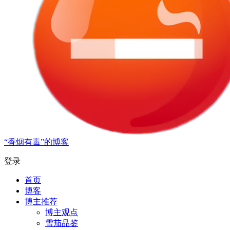
“香烟有毒”的博客
登录
首页
博客
博主推荐
博主观点
雪茄品鉴