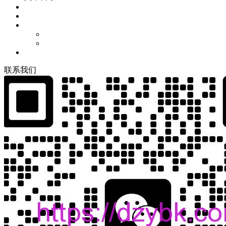
联
系
我
们