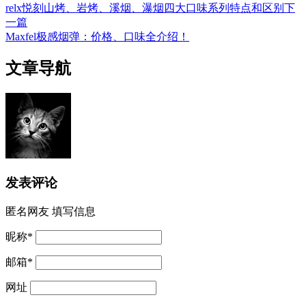
relx悦刻山烤、岩烤、溪烟、瀑烟四大口味系列特点和区别
下
一篇
Maxfel极感烟弹：价格、口味全介绍！
文章导航
发表评论
匿名网友
填写信息
昵称
*
邮箱
*
网址