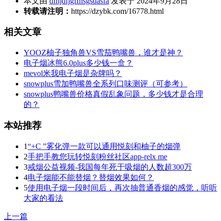
本文由
dfhjdfjgffhsgsdasfa
发表于 2024年9月28日
转载请注明：
https://dzybk.com/16778.html
相关文章
YOOZ柚子独角兽VS雪茄鸭嘴兽，谁才是神？
电子烟冰熊6.0plus多少钱一盒？
mevol米我电子烟是杂牌吗？
snowplus雪加鸭嘴兽全系列口味测评（可参考）
snowplus鸭嘴兽价格真假乱象问题，多少钱才是合理
的？
本站推荐
1
“+C ”雾化弹一款可以通用悦刻和柚子的烟弹
2
手把手教您玩转悦刻粉丝社区app-relx me
3
戒烟公益视频-我国每年死于吸烟的人数超300万
4
电子烟能不能替烟？替烟效果如何？
5
使用电子烟一段时间后，再次抽普通香烟的感觉，听听
大家的看法
上一篇