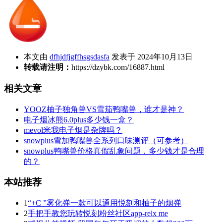
本文由
dfhjdfjgffhsgsdasfa
发表于 2024年10月13日
转载请注明：
https://dzybk.com/16887.html
相关文章
YOOZ柚子独角兽VS雪茄鸭嘴兽，谁才是神？
电子烟冰熊6.0plus多少钱一盒？
mevol米我电子烟是杂牌吗？
snowplus雪加鸭嘴兽全系列口味测评（可参考）
snowplus鸭嘴兽价格真假乱象问题，多少钱才是合理
的？
本站推荐
1
“+C ”雾化弹一款可以通用悦刻和柚子的烟弹
2
手把手教您玩转悦刻粉丝社区app-relx me