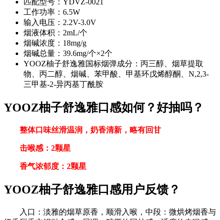
匹配型号：YDVZ-0021
工作功率：6.5W
输入电压：2.2V-3.0V
烟液体积：2mL/个
烟碱浓度：18mg/g
烟碱总量：39.6mg/个×2个
YOOZ柚子舒逸雅国标烟弹成分：丙三醇、烟草提取
物、丙二醇、烟碱、苯甲酸、甲基环戊烯醇酮、N,2,3-
三甲基-2-异丙基丁酰胺
YOOZ柚子舒逸雅口感如何？好抽吗？
整体口味丝滑温润，奶香清新，略有回甘
击喉感：2颗星
香气浓郁度：2颗星
YOOZ柚子舒逸雅口感用户反馈？
入口：淡雅的烟草原香，顺滑入喉，中段：微烘烤烟香与