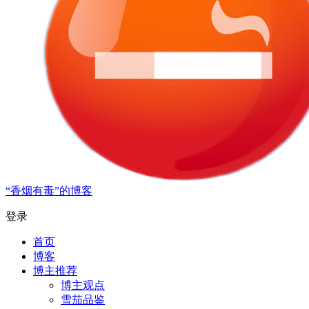
“香烟有毒”的博客
登录
首页
博客
博主推荐
博主观点
雪茄品鉴