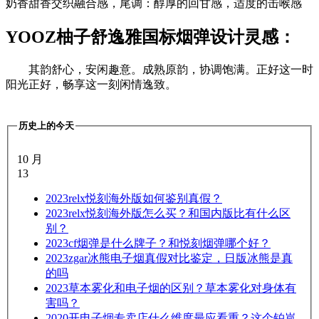
奶香甜香交织融合感，尾调：醇厚的回甘感，适度的击喉感
YOOZ柚子舒逸雅国标烟弹设计灵感：
其韵舒心，安闲趣意。成熟原韵，协调饱满。正好这一时
阳光正好，畅享这一刻闲情逸致。
历史上的今天
10 月
13
2023
relx悦刻海外版如何鉴别真假？
2023
relx悦刻海外版怎么买？和国内版比有什么区
别？
2023
cf烟弹是什么牌子？和悦刻烟弹哪个好？
2023
zgar冰熊电子烟真假对比鉴定，日版冰熊是真
的吗
2023
草本雾化和电子烟的区别？草本雾化对身体有
害吗？
2020
开电子烟专卖店什么维度最应看重？这个铂岚