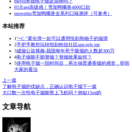
mevol米我电子烟是杂牌吗？
95元get高级感！雪加鸭嘴兽4000口款
snowplus雪加鸭嘴兽全系列口味测评（可参考）
本站推荐
1
“+C ”雾化弹一款可以通用悦刻和柚子的烟弹
2
手把手教您玩转悦刻粉丝社区app-relx me
3
戒烟公益视频-我国每年死于吸烟的人数超300万
4
电子烟能不能替烟？替烟效果如何？
5
使用电子烟一段时间后，再次抽普通香烟的感觉，听听
大家的看法
上一篇
了解电子烟的优缺点，正确认识电子烟
下一篇
大口数一次性电子烟能带上飞机吗？例如15ml的
文章导航