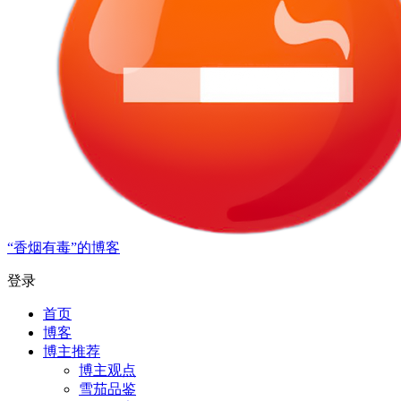
“香烟有毒”的博客
登录
首页
博客
博主推荐
博主观点
雪茄品鉴