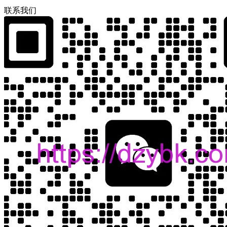
联
系
我
们