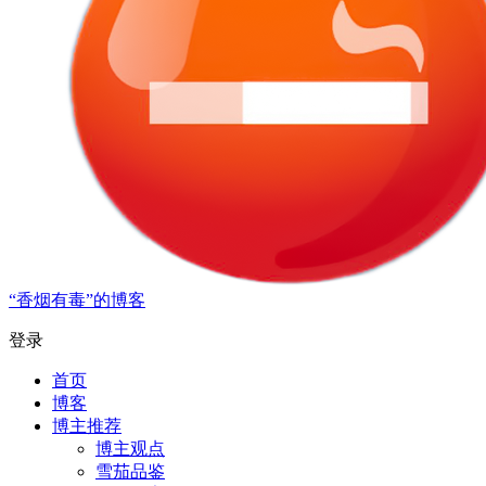
“香烟有毒”的博客
登录
首页
博客
博主推荐
博主观点
雪茄品鉴