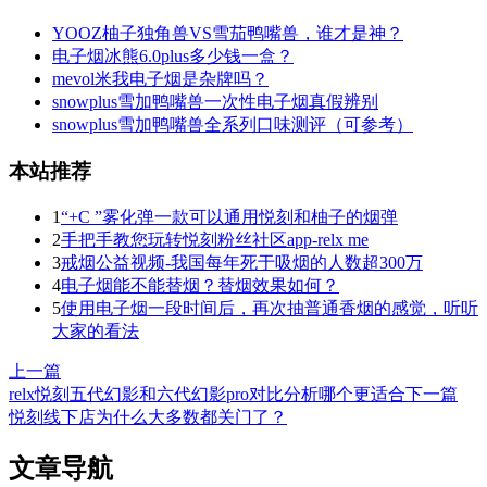
YOOZ柚子独角兽VS雪茄鸭嘴兽，谁才是神？
电子烟冰熊6.0plus多少钱一盒？
mevol米我电子烟是杂牌吗？
snowplus雪加鸭嘴兽一次性电子烟真假辨别
snowplus雪加鸭嘴兽全系列口味测评（可参考）
本站推荐
1
“+C ”雾化弹一款可以通用悦刻和柚子的烟弹
2
手把手教您玩转悦刻粉丝社区app-relx me
3
戒烟公益视频-我国每年死于吸烟的人数超300万
4
电子烟能不能替烟？替烟效果如何？
5
使用电子烟一段时间后，再次抽普通香烟的感觉，听听
大家的看法
上一篇
relx悦刻五代幻影和六代幻影pro对比分析哪个更适合
下一篇
悦刻线下店为什么大多数都关门了？
文章导航