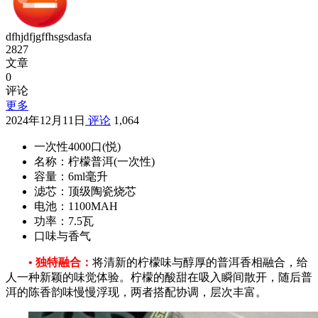
dfhjdfjgffhsgsdasfa
2827
文章
0
评论
更多
2024年12月11日
评论
1,064
一次性4000口(悦)
名称：柠檬普洱(一次性)
容量：6ml毫升
滤芯：顶级陶瓷烧芯
电池：1100MAH
功率：7.5瓦
口味与香气
• 独特融合：
将清新的柠檬味与醇厚的普洱香相融合，给
人一种新颖的味觉体验。柠檬的酸甜在吸入瞬间散开，随后普
洱的陈香韵味慢慢浮现，两者搭配协调，层次丰富。