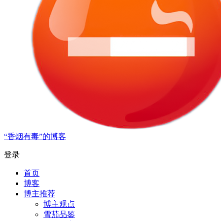
“香烟有毒”的博客
登录
首页
博客
博主推荐
博主观点
雪茄品鉴