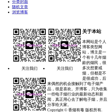
分类封面
随机文章
浏览博客
关于本站
本网站是个人
博客类型网
站，博主是一
个有十几年烟
龄的烟民，很
多次想要戒
关注我们
关注我们
烟，但都是不
是很成功，后
来偶然的机会接触到了电子烟产
品，很是喜欢。开博客，只为收集
一些电子烟行业的最新动态和新
闻，真正用心去了解电子烟，并且
分享给大家。
Copyright © 香烟有毒 版权所有.