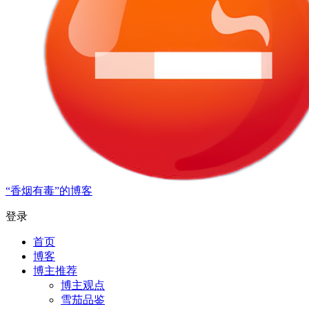
“香烟有毒”的博客
登录
首页
博客
博主推荐
博主观点
雪茄品鉴