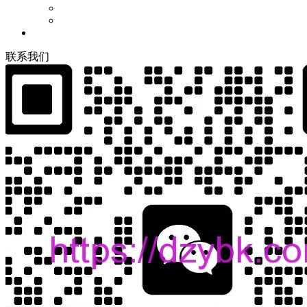
联
系
我
们