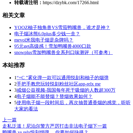
转载请注明：
https://dzybk.com/17266.html
相关文章
YOOZ柚子独角兽VS雪茄鸭嘴兽，谁才是神？
电子烟冰熊6.0plus多少钱一盒？
mevol米我电子烟是杂牌吗？
95元get高级感！雪加鸭嘴兽4000口款
snowplus雪加鸭嘴兽全系列口味测评（可参考）
本站推荐
1
“+C ”雾化弹一款可以通用悦刻和柚子的烟弹
2
手把手教您玩转悦刻粉丝社区app-relx me
3
戒烟公益视频-我国每年死于吸烟的人数超300万
4
电子烟能不能替烟？替烟效果如何？
5
使用电子烟一段时间后，再次抽普通香烟的感觉，听听
大家的看法
上一篇
走私泛滥！尼泊尔警方严厉打击非法电子烟
下一篇
鸭嘴兽 vs relx悦刻烟弹 ，你要如何抉择？