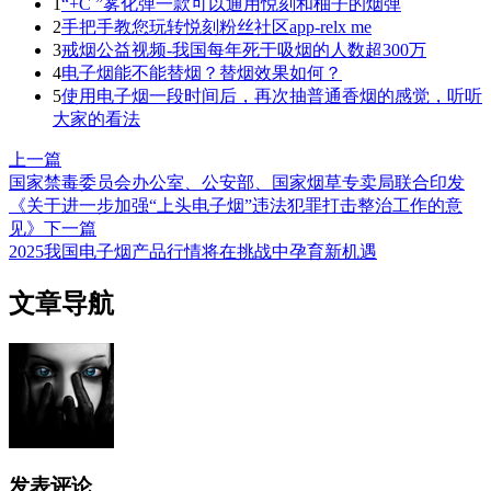
1
“+C ”雾化弹一款可以通用悦刻和柚子的烟弹
2
手把手教您玩转悦刻粉丝社区app-relx me
3
戒烟公益视频-我国每年死于吸烟的人数超300万
4
电子烟能不能替烟？替烟效果如何？
5
使用电子烟一段时间后，再次抽普通香烟的感觉，听听
大家的看法
上一篇
国家禁毒委员会办公室、公安部、国家烟草专卖局联合印发
《关于进一步加强“上头电子烟”违法犯罪打击整治工作的意
见》
下一篇
2025我国电子烟产品行情将在挑战中孕育新机遇
文章导航
发表评论