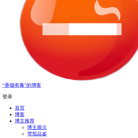
“香烟有毒”的博客
登录
首页
博客
博主推荐
博主观点
雪茄品鉴