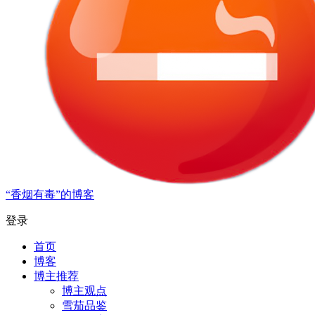
“香烟有毒”的博客
登录
首页
博客
博主推荐
博主观点
雪茄品鉴