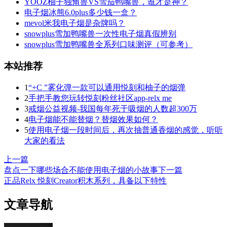
YOOZ柚子独角兽VS雪茄鸭嘴兽，谁才是神？
电子烟冰熊6.0plus多少钱一盒？
mevol米我电子烟是杂牌吗？
snowplus雪加鸭嘴兽一次性电子烟真假辨别
snowplus雪加鸭嘴兽全系列口味测评（可参考）
本站推荐
1
“+C ”雾化弹一款可以通用悦刻和柚子的烟弹
2
手把手教您玩转悦刻粉丝社区app-relx me
3
戒烟公益视频-我国每年死于吸烟的人数超300万
4
电子烟能不能替烟？替烟效果如何？
5
使用电子烟一段时间后，再次抽普通香烟的感觉，听听
大家的看法
上一篇
盘点一下哪些场合不能使用电子烟的小故事
下一篇
正品Relx 悦刻Creator积木系列，具备以下特性
文章导航