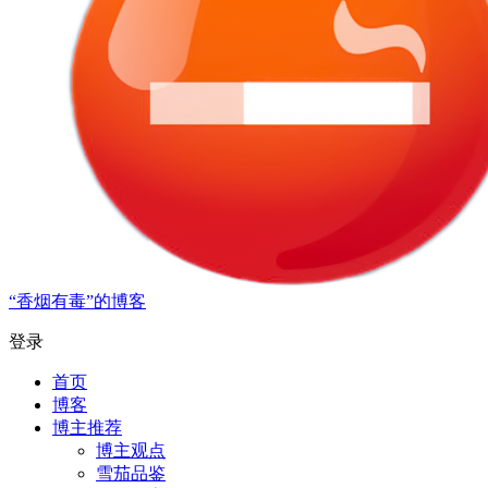
“香烟有毒”的博客
登录
首页
博客
博主推荐
博主观点
雪茄品鉴