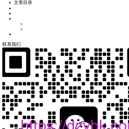
文章目录
联
系
我
们