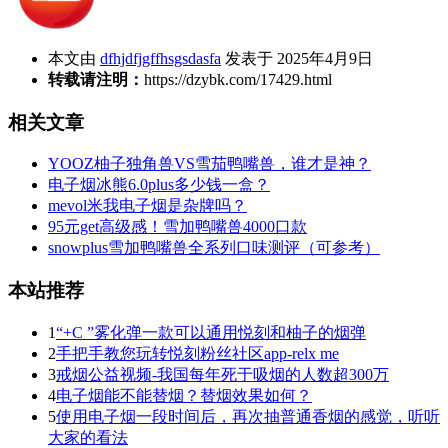
本文由
dfhjdfjgffhsgsdasfa
发表于 2025年4月9日
转载请注明：
https://dzybk.com/17429.html
相关文章
YOOZ柚子独角兽VS雪茄鸭嘴兽，谁才是神？
电子烟冰熊6.0plus多少钱一盒？
mevol米我电子烟是杂牌吗？
95元get高级感！雪加鸭嘴兽4000口款
snowplus雪加鸭嘴兽全系列口味测评（可参考）
本站推荐
1
“+C ”雾化弹一款可以通用悦刻和柚子的烟弹
2
手把手教您玩转悦刻粉丝社区app-relx me
3
戒烟公益视频-我国每年死于吸烟的人数超300万
4
电子烟能不能替烟？替烟效果如何？
5
使用电子烟一段时间后，再次抽普通香烟的感觉，听听
大家的看法