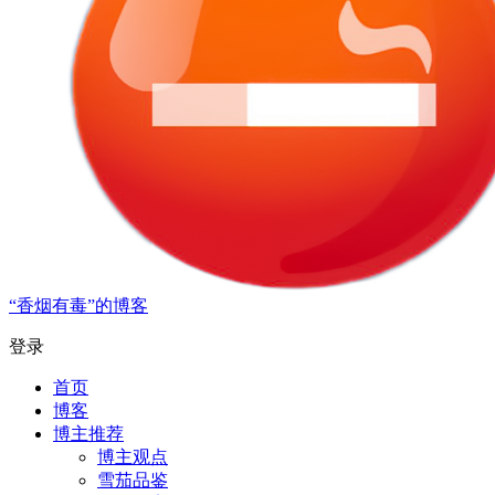
“香烟有毒”的博客
登录
首页
博客
博主推荐
博主观点
雪茄品鉴