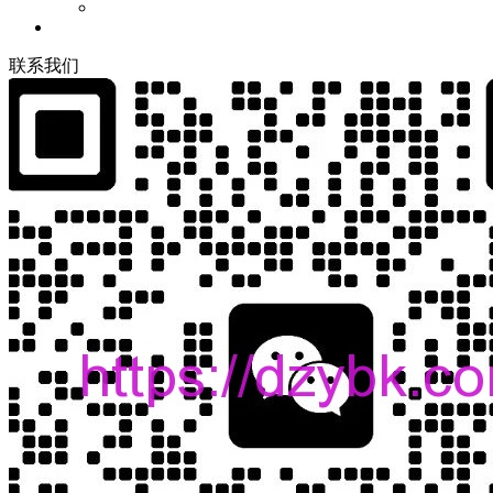
联
系
我
们