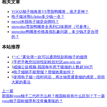
相关文章
YOOZ柚子独角兽VS雪茄鸭嘴兽，谁才是神？
电子烟冰熊6.0plus多少钱一盒？
mevol米我电子烟是杂牌吗？
snowplus雪加鸭嘴兽全系列口味测评（可参考）
snowplus鸭嘴兽价格真假乱象问题，多少钱才是合理
的？
本站推荐
1
“+C ”雾化弹一款可以通用悦刻和柚子的烟弹
2
手把手教您玩转悦刻粉丝社区app-relx me
3
戒烟公益视频-我国每年死于吸烟的人数超300万
4
电子烟能不能替烟？替烟效果如何？
5
使用电子烟一段时间后，再次抽普通香烟的感觉，听听
大家的看法
上一篇
新国标yooz柚子二代杆怎么样？根国标前有什么区别？
下一篇
yooz柚子国标烟弹有没有像果味的？