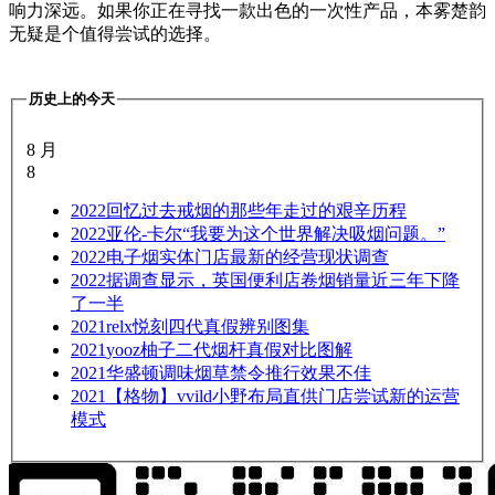
响力深远。如果你正在寻找一款出色的一次性产品，本雾楚韵
无疑是个值得尝试的选择。
历史上的今天
8 月
8
2022
回忆过去戒烟的那些年走过的艰辛历程
2022
亚伦-卡尔“我要为这个世界解决吸烟问题。”
2022
电子烟实体门店最新的经营现状调查
2022
据调查显示，英国便利店卷烟销量近三年下降
了一半
2021
relx悦刻四代真假辨别图集
2021
yooz柚子二代烟杆真假对比图解
2021
华盛顿调味烟草禁令推行效果不佳
2021
【格物】vvild小野布局直供门店尝试新的运营
模式