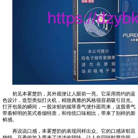
初见本雾楚韵，其外观便让人眼前一亮。它采用简约的蓝
色设计，造型类似打火机，精致典雅的风格很容易吸引目光。
打开包装的瞬间，一股浓郁的烟草香气便扑面而来，这股香气
带着鲜明的英式卷烟特质，和传统口味相比，带来了别样的新
鲜感。​
再说说口感，本雾楚韵的表现同样出众。它的口感浓郁且
独特，豆香的加入带来了淡淡的甜味，让人在回味时唇齿留