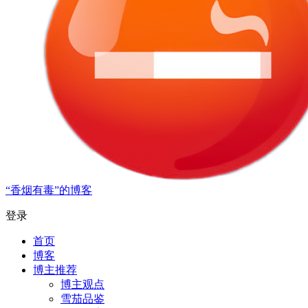
“香烟有毒”的博客
登录
首页
博客
博主推荐
博主观点
雪茄品鉴