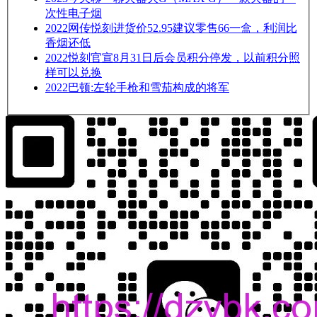
次性电子烟
2022
网传悦刻进货价52.95建议零售66一盒，利润比
香烟还低
2022
悦刻官宣8月31日后会员积分停发，以前积分照
样可以兑换
2022
巴顿:左轮手枪和雪茄构成的将军