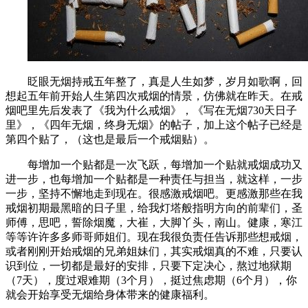
眨眼无烟持戒五年整了，真是人生如梦，岁月如歌啊，回
想起五年前开始人生第四次戒烟的情景，仿佛就在昨天。在戒
烟吧里先后发表了《我为什么戒烟》，《写在无烟730天日子
里》，《四年无烟，终身无烟》的帖子，加上这个帖子已经是
第四个贴了，（这也是最后一个戒烟贴）。
每增加一个贴都是一次飞跃，每增加一个贴就戒烟成功又
进一步，也每增加一个贴都是一种责任与担当，就这样，一步
一步，坚持不懈地走到现在。很感激戒烟吧。更感激那些在我
戒烟初期最黑暗的日子里，给我灯塔般指明方向的前辈们，圣
师傅，思吧，誓除烟魔，大崔，大脚丫头，南山。健康，寒江
等等许许多多师哥师姐们。现在我很负责任告诉那些想戒烟，
或者刚刚开始戒烟的兄弟姐妹们，其实戒烟真的不难，只要认
识到位，一切都是最好的安排，只要下定决心，熬过地狱期
（7天），度过艰难期（3个月），挺过焦虑期（6个月），你
就会开始享受无烟给身体带来的健康福利。