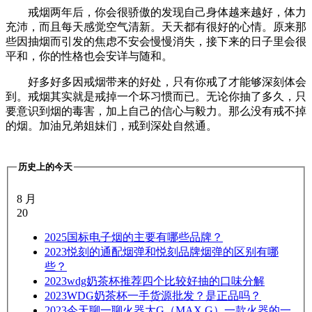
戒烟两年后，你会很骄傲的发现自己身体越来越好，体力
充沛，而且每天感觉空气清新。天天都有很好的心情。原来那
些因抽烟而引发的焦虑不安会慢慢消失，接下来的日子里会很
平和，你的性格也会安详与随和。
好多好多因戒烟带来的好处，只有你戒了才能够深刻体会
到。戒烟其实就是戒掉一个坏习惯而已。无论你抽了多久，只
要意识到烟的毒害，加上自己的信心与毅力。那么没有戒不掉
的烟。加油兄弟姐妹们，戒到深处自然通。
历史上的今天
8 月
20
2025
国标电子烟的主要有哪些品牌？
2023
悦刻的通配烟弹和悦刻品牌烟弹的区别有哪
些？
2023
wdg奶茶杯推荐四个比较好抽的口味分解
2023
WDG奶茶杯一手货源批发？是正品吗？
2023
今天聊一聊火器大G（MAX G）一款火器的一