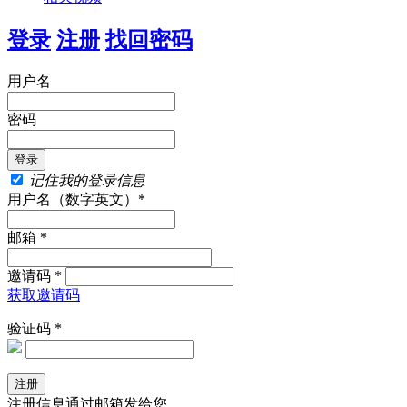
登录
注册
找回密码
用户名
密码
记住我的登录信息
用户名（数字英文）*
邮箱 *
邀请码 *
获取邀请码
验证码 *
注册信息通过邮箱发给您