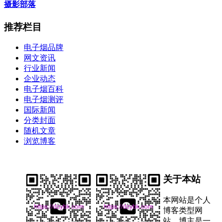
摄影部落
推荐栏目
电子烟品牌
网文资讯
行业新闻
企业动态
电子烟百科
电子烟测评
国际新闻
分类封面
随机文章
浏览博客
关于本站
本网站是个人
博客类型网
站，博主是一