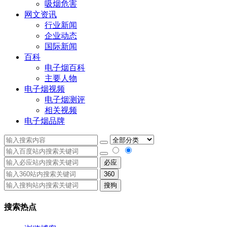
吸烟危害
网文资讯
行业新闻
企业动态
国际新闻
百科
电子烟百科
主要人物
电子烟视频
电子烟测评
相关视频
电子烟品牌
必应
360
搜狗
搜索热点