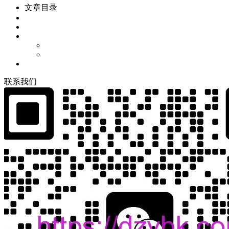
文章目录
联
系
我
们