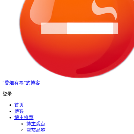
“香烟有毒”的博客
登录
首页
博客
博主推荐
博主观点
雪茄品鉴