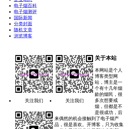
电子烟百科
电子烟测评
国际新闻
分类封面
随机文章
浏览博客
关于本站
本网站是个人
博客类型网
站，博主是一
个有十几年烟
龄的烟民，很
多次想要戒
关注我们
关注我们
烟，但都是不
是很成功，后
来偶然的机会接触到了电子烟产
品，很是喜欢。开博客，只为收集