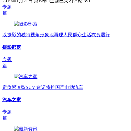
2019年1月21日
篇
Begin主题
已关闭评论
391
专题
篇
以摄影的独特视角形象地再现人民群众生活衣食居行
摄影部落
专题
篇
定位紧凑型SUV 雷诺将推国产电动汽车
汽车之家
专题
篇