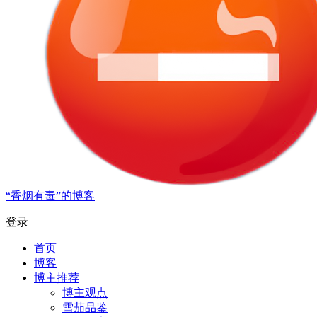
“香烟有毒”的博客
登录
首页
博客
博主推荐
博主观点
雪茄品鉴