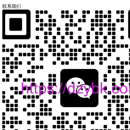
联
系
我
们