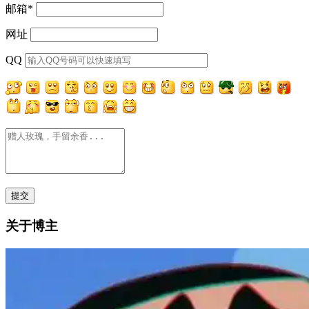
邮箱
*
网址
QQ
关于博主