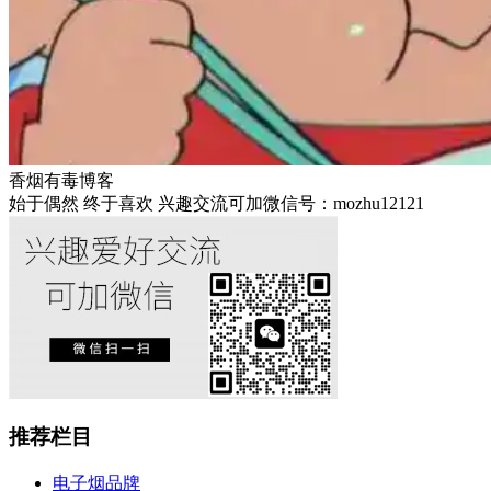
香烟有毒博客
始于偶然 终于喜欢 兴趣交流可加微信号：mozhu12121
推荐栏目
电子烟品牌