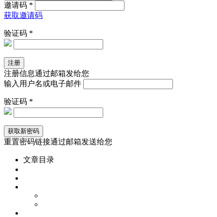
邀请码 *
获取邀请码
验证码 *
注册信息通过邮箱发给您
输入用户名或电子邮件
验证码 *
重置密码链接通过邮箱发送给您
文章目录