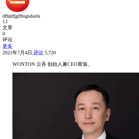
dfhjdfjgffhsgsdasfa
13
文章
0
评论
更多
2021年7月4日
评论
5,720
WONTON 云吞 创始人兼CEO黄瑜。