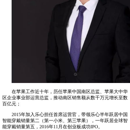
在苹果工作近十年，历任苹果中国南区总监、苹果大中华
区企业事业部运营总监，推动南区销售额从数千万元增长至数
百亿元；
2015年加入乐心担任首席运营官，带领乐心半年跃居中国
智能穿戴销量第二（第一小米、第三苹果），一年跃居全球智
能穿戴销量第五，2016年11月在创业板成功IPO。