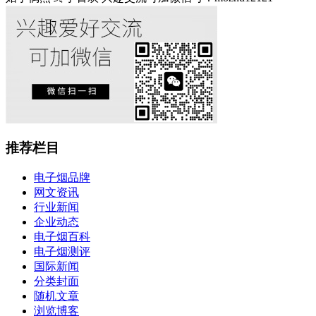
推荐栏目
电子烟品牌
网文资讯
行业新闻
企业动态
电子烟百科
电子烟测评
国际新闻
分类封面
随机文章
浏览博客