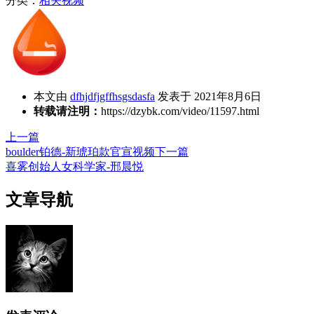
分类：
相关视频
本文由
dfhjdfjgffhsgsdasfa
发表于 2021年8月6日
转载请注明：
https://dzybk.com/video/11597.html
上一篇
boulder铂德-新琥珀款官宣视频
下一篇
喜雾创始人女科学家-邢晨悦
文章导航