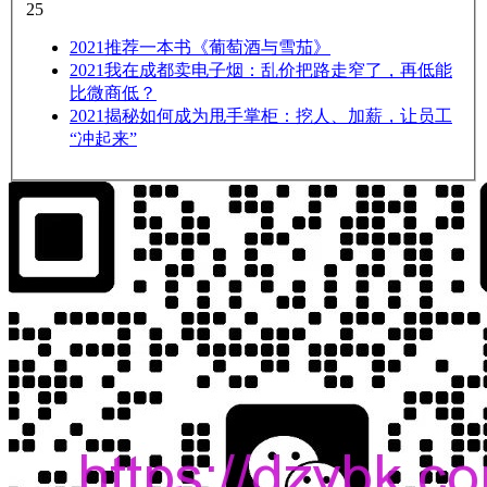
25
2021
推荐一本书《葡萄酒与雪茄》
2021
我在成都卖电子烟：乱价把路走窄了，再低能
比微商低？
2021
揭秘如何成为甩手掌柜：挖人、加薪，让员工
“冲起来”