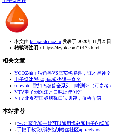
电子烟测评
本文由
benpaodemozhu
发表于 2020年11月25日
转载请注明：
https://dzybk.com/10173.html
相关文章
YOOZ柚子独角兽VS雪茄鸭嘴兽，谁才是神？
电子烟冰熊6.0plus多少钱一盒？
snowplus雪加鸭嘴兽全系列口味测评（可参考）
VTV电子烟沉江月口味烟弹测评
VTV北春荷国标烟弹口味测评，价格介绍
本站推荐
1
“+C ”雾化弹一款可以通用悦刻和柚子的烟弹
2
手把手教您玩转悦刻粉丝社区app-relx me