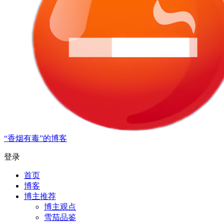
“香烟有毒”的博客
登录
首页
博客
博主推荐
博主观点
雪茄品鉴