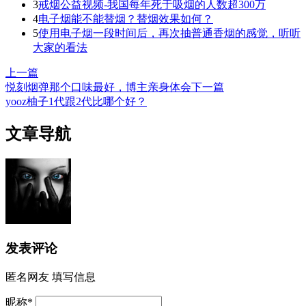
3
戒烟公益视频-我国每年死于吸烟的人数超300万
4
电子烟能不能替烟？替烟效果如何？
5
使用电子烟一段时间后，再次抽普通香烟的感觉，听听
大家的看法
上一篇
悦刻烟弹那个口味最好，博主亲身体会
下一篇
yooz柚子1代跟2代比哪个好？
文章导航
发表评论
匿名网友
填写信息
昵称
*