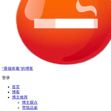
“香烟有毒”的博客
登录
首页
博客
博主推荐
博主观点
雪茄品鉴