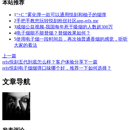
本站推荐
1
“+C ”雾化弹一款可以通用悦刻和柚子的烟弹
2
手把手教您玩转悦刻粉丝社区app-relx me
3
戒烟公益视频-我国每年死于吸烟的人数超300万
4
电子烟能不能替烟？替烟效果如何？
5
使用电子烟一段时间后，再次抽普通香烟的感觉，听听
大家的看法
上一篇
relx悦刻五代到底怎么样？客户体验分享
下一篇
relx悦刻电子烟烟弹口味哪个好，推荐一下如何选择？
文章导航