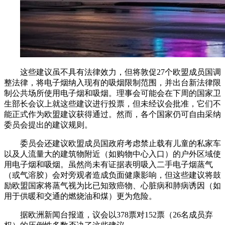
这些建议虽不具有法律效力，但将敦促27个欧盟成员国调
整法律，将电子烟纳入现有的吸烟限制范围，并出台新法律限
制公共场所使用电子烟和吸烟。理事会可能会在下周的国家卫
生部长会议上就这些建议进行投票，但未经议会批准，它们不
能正式作为欧盟建议获得通过。然而，各个国家仍可自由采纳
委员会提出的建议规则。
委员会还建议欧盟成员国政府考虑禁止载有儿童的私家车
以及人流量大的建筑物附近（如购物中心入口）的户外区域使
用电子烟和吸烟。虽然尚未有证据表明吸入二手电子烟蒸气
（或气溶胶）会对旁观者造成负面健康影响，但这些建议将鼓
励欧盟国家将蒸气视为比已知致癌物、心脏病和肺病诱因（如
用于供暖和交通的燃烧油和煤）更为危险。
据欧洲新闻台报道，议会以378票对152票（26名成员弃