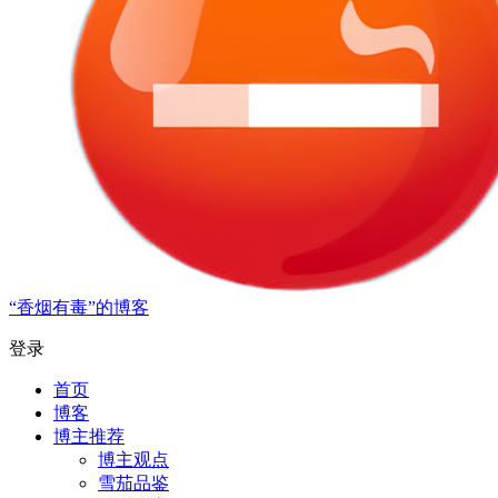
“香烟有毒”的博客
登录
首页
博客
博主推荐
博主观点
雪茄品鉴