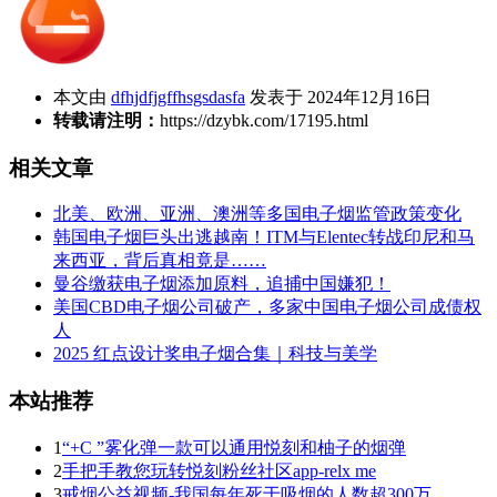
本文由
dfhjdfjgffhsgsdasfa
发表于 2024年12月16日
转载请注明：
https://dzybk.com/17195.html
相关文章
北美、欧洲、亚洲、澳洲等多国电子烟监管政策变化
韩国电子烟巨头出逃越南！ITM与Elentec转战印尼和马
来西亚，背后真相竟是……
曼谷缴获电子烟添加原料，追捕中国嫌犯！
美国CBD电子烟公司破产，多家中国电子烟公司成债权
人
2025 红点设计奖电子烟合集｜科技与美学
本站推荐
1
“+C ”雾化弹一款可以通用悦刻和柚子的烟弹
2
手把手教您玩转悦刻粉丝社区app-relx me
3
戒烟公益视频-我国每年死于吸烟的人数超300万