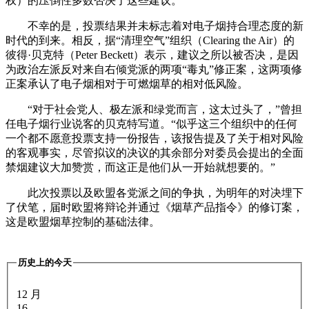
权）的压倒性多数否决了这些建议。
不幸的是，投票结果并未标志着对电子烟持合理态度的新
时代的到来。相反，据“清理空气”组织（Clearing the Air）的
彼得·贝克特（Peter Beckett）表示，建议之所以被否决，是因
为政治左派反对来自右倾党派的两项“毒丸”修正案，这两项修
正案承认了电子烟相对于可燃烟草的相对低风险。
“对于社会党人、极左派和绿党而言，这太过头了，”曾担
任电子烟行业说客的贝克特写道。“似乎这三个组织中的任何
一个都不愿意投票支持一份报告，该报告提及了关于相对风险
的客观事实，尽管拟议的决议的其余部分对委员会提出的全面
禁烟建议大加赞赏，而这正是他们从一开始就想要的。”
此次投票以及欧盟各党派之间的争执，为明年的对决埋下
了伏笔，届时欧盟将辩论并通过《烟草产品指令》的修订案，
这是欧盟烟草控制的基础法律。
历史上的今天
12 月
16