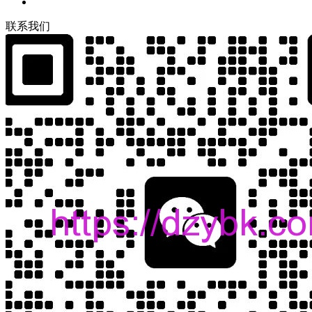
联
系
我
们