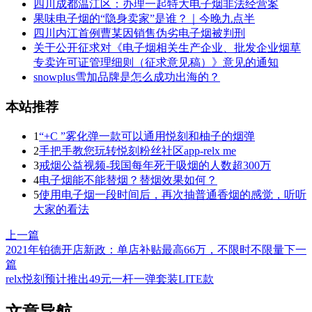
四川成都温江区：办理一起特大电子烟非法经营案
果味电子烟的“隐身卖家”是谁？｜今晚九点半
四川内江首例曹某因销售伪劣电子烟被判刑
关于公开征求对《电子烟相关生产企业、批发企业烟草
专卖许可证管理细则（征求意见稿）》意见的通知
snowplus雪加品牌是怎么成功出海的？
本站推荐
1
“+C ”雾化弹一款可以通用悦刻和柚子的烟弹
2
手把手教您玩转悦刻粉丝社区app-relx me
3
戒烟公益视频-我国每年死于吸烟的人数超300万
4
电子烟能不能替烟？替烟效果如何？
5
使用电子烟一段时间后，再次抽普通香烟的感觉，听听
大家的看法
上一篇
2021年铂德开店新政：单店补贴最高66万，不限时不限量
下一
篇
relx悦刻预计推出49元一杆一弹套装LITE款
文章导航