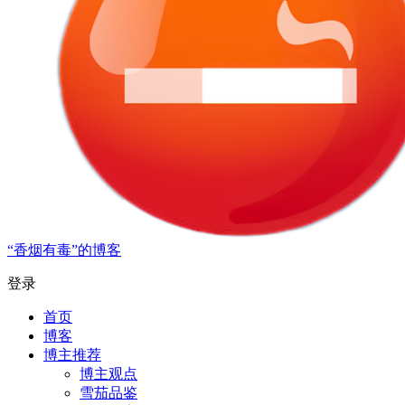
“香烟有毒”的博客
登录
首页
博客
博主推荐
博主观点
雪茄品鉴