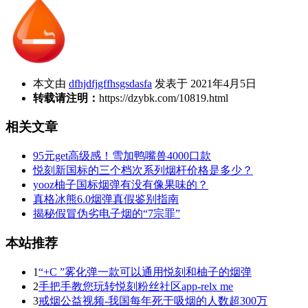
本文由
dfhjdfjgffhsgsdasfa
发表于 2021年4月5日
转载请注明：
https://dzybk.com/10819.html
相关文章
95元get高级感！雪加鸭嘴兽4000口款
悦刻新国标的三个档次系列烟杆价格是多少？
yooz柚子国标烟弹有没有像果味的？
真格冰熊6.0烟弹真假鉴别指南
揭秘假冒伪劣电子烟的“7宗罪”
本站推荐
1
“+C ”雾化弹一款可以通用悦刻和柚子的烟弹
2
手把手教您玩转悦刻粉丝社区app-relx me
3
戒烟公益视频-我国每年死于吸烟的人数超300万