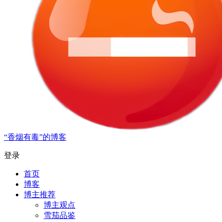
“香烟有毒”的博客
登录
首页
博客
博主推荐
博主观点
雪茄品鉴