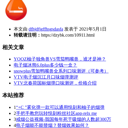
本文由
dfhjdfjgffhsgsdasfa
发表于 2021年5月1日
转载请注明：
https://dzybk.com/10911.html
相关文章
YOOZ柚子独角兽VS雪茄鸭嘴兽，谁才是神？
电子烟冰熊6.0plus多少钱一盒？
snowplus雪加鸭嘴兽全系列口味测评（可参考）
VTV电子烟沉江月口味烟弹测评
VTV北春荷国标烟弹口味测评，价格介绍
本站推荐
1
“+C ”雾化弹一款可以通用悦刻和柚子的烟弹
2
手把手教您玩转悦刻粉丝社区app-relx me
3
戒烟公益视频-我国每年死于吸烟的人数超300万
4
电子烟能不能替烟？替烟效果如何？