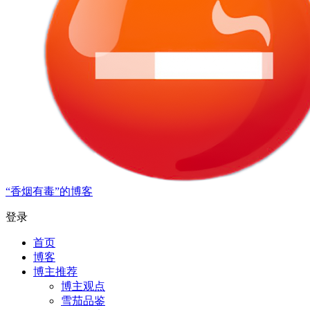
“香烟有毒”的博客
登录
首页
博客
博主推荐
博主观点
雪茄品鉴