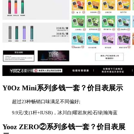
Y0Oz Mini系列多钱一套？价目表展示
超过23种畅销口味满足不同偏好;
9.9元/支(1杆+IUSB)，冰川白|曜岩灰|松石绿|瀚海蓝
Yooz ZERO②系列多钱一套？价目表展