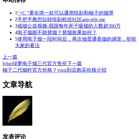
1
“+C ”雾化弹一款可以通用悦刻和柚子的烟弹
2
手把手教您玩转悦刻粉丝社区app-relx me
3
戒烟公益视频-我国每年死于吸烟的人数超300万
4
电子烟能不能替烟？替烟效果如何？
5
使用电子烟一段时间后，再次抽普通香烟的感觉，听听
大家的看法
上一篇
lvluo绿萝电子烟三代官方售价
下一篇
柚子二代烟杆官方价格？yooz到店购买价格介绍
文章导航
发表评论