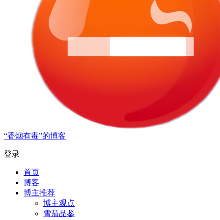
“香烟有毒”的博客
登录
首页
博客
博主推荐
博主观点
雪茄品鉴