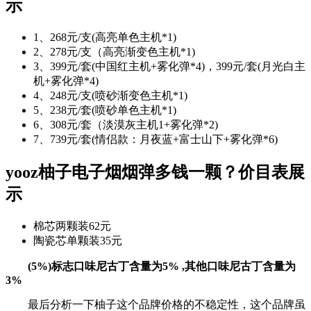
示
1、268元/支(高亮单色主机*1)
2、278元/支（高亮渐变色主机*1)
3、399元/套(中国红主机+雾化弹*4)，399元/套(月光白主
机+雾化弹*4)
4、248元/支(喷砂渐变色主机*1)
5、238元/套(喷砂单色主机*1)
6、308元/套（淡漠灰主机1+雾化弹*2)
7、739元/套(情侣款：月夜蓝+富士山下+雾化弹*6)
yooz柚子电子烟烟弹多钱一颗？价目表展
示
棉芯两颗装62元
陶瓷芯单颗装35元
(5%)标志口味尼古丁含量为5% ,其他口味尼古丁含量为
3%
最后分析一下柚子这个品牌价格的不稳定性，这个品牌虽