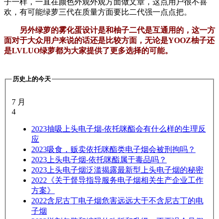
子一样，一直在颜色外观外观方面做文章，这点用户很不喜
欢，有可能绿萝三代在质量方面要比二代强一点点把。
另外绿萝的雾化蛋设计是和柚子二代是互通用的，这一方
面对于大众用户来说的话还是比较方面，无论是YOOZ柚子还
是LVLUO绿萝都为大家提供了更多选择的可能。
历史上的今天
7 月
4
2023
抽吸上头电子烟-依托咪酯会有什么样的生理反
应
2023
吸食，贩卖依托咪酯类电子烟会被刑拘吗？
2023
上头电子烟-依托咪酯属于毒品吗？
2023
上头电子烟泛滥揭露最新型上头电子烟的秘密
2022
《关于督导指导服务电子烟相关生产企业工作
方案》
2022
含尼古丁电子烟危害远远大于不含尼古丁的电
子烟