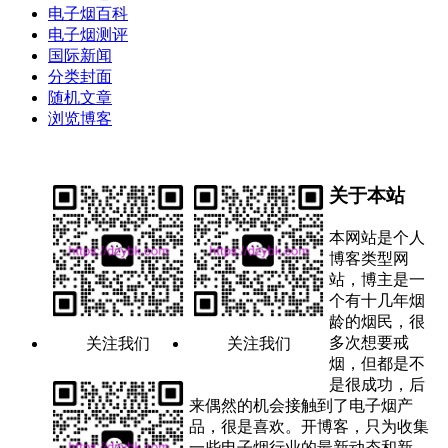
电子烟百科
电子烟测评
国际新闻
分类封面
随机文章
浏览博客
关于本站
本网站是个人
博客类型网
站，博主是一
个有十几年烟
龄的烟民，很
多次想要戒
关注我们
关注我们
烟，但都是不
是很成功，后
来偶然的机会接触到了电子烟产
品，很是喜欢。开博客，只为收集
一些电子烟行业的最新动态和新