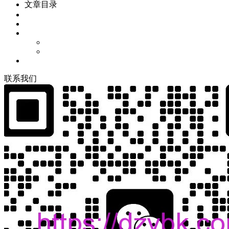
文章目录
联
系
我
们