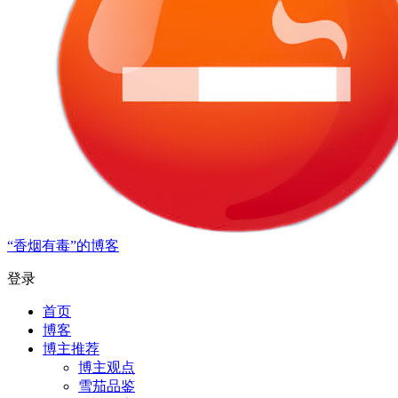
“香烟有毒”的博客
登录
首页
博客
博主推荐
博主观点
雪茄品鉴