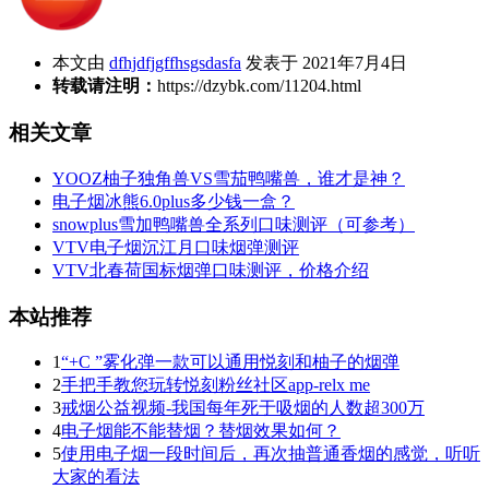
本文由
dfhjdfjgffhsgsdasfa
发表于 2021年7月4日
转载请注明：
https://dzybk.com/11204.html
相关文章
YOOZ柚子独角兽VS雪茄鸭嘴兽，谁才是神？
电子烟冰熊6.0plus多少钱一盒？
snowplus雪加鸭嘴兽全系列口味测评（可参考）
VTV电子烟沉江月口味烟弹测评
VTV北春荷国标烟弹口味测评，价格介绍
本站推荐
1
“+C ”雾化弹一款可以通用悦刻和柚子的烟弹
2
手把手教您玩转悦刻粉丝社区app-relx me
3
戒烟公益视频-我国每年死于吸烟的人数超300万
4
电子烟能不能替烟？替烟效果如何？
5
使用电子烟一段时间后，再次抽普通香烟的感觉，听听
大家的看法