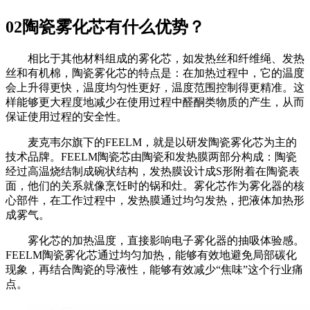
02陶瓷雾化芯有什么优势？
相比于其他材料组成的雾化芯，如发热丝和纤维绳、发热
丝和有机棉，陶瓷雾化芯的特点是：在加热过程中，它的温度
会上升得更快，温度均匀性更好，温度范围控制得更精准。这
样能够更大程度地减少在使用过程中醛酮类物质的产生，从而
保证使用过程的安全性。
麦克韦尔旗下的FEELM，就是以研发陶瓷雾化芯为主的
技术品牌。FEELM陶瓷芯由陶瓷和发热膜两部分构成：陶瓷
经过高温烧结制成碗状结构，发热膜设计成S形附着在陶瓷表
面，他们的关系就像烹饪时的锅和灶。雾化芯作为雾化器的核
心部件，在工作过程中，发热膜通过均匀发热，把液体加热形
成雾气。
雾化芯的加热温度，直接影响电子雾化器的抽吸体验感。
FEELM陶瓷雾化芯通过均匀加热，能够有效地避免局部碳化
现象，再结合陶瓷的导液性，能够有效减少“焦味”这个行业痛
点。