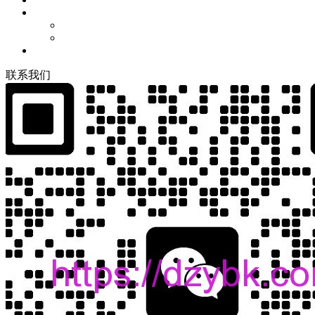
联
系
我
们