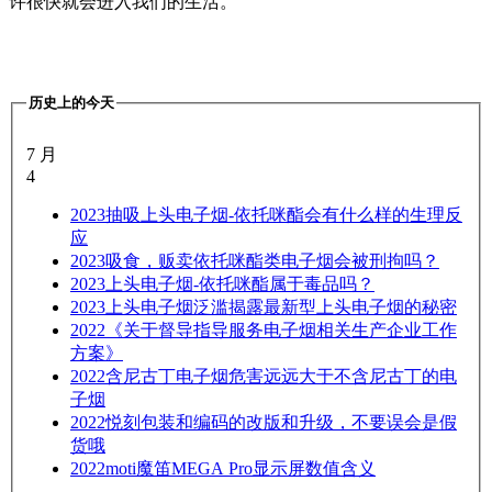
许很快就会进入我们的生活。
历史上的今天
7 月
4
2023
抽吸上头电子烟-依托咪酯会有什么样的生理反
应
2023
吸食，贩卖依托咪酯类电子烟会被刑拘吗？
2023
上头电子烟-依托咪酯属于毒品吗？
2023
上头电子烟泛滥揭露最新型上头电子烟的秘密
2022
《关于督导指导服务电子烟相关生产企业工作
方案》
2022
含尼古丁电子烟危害远远大于不含尼古丁的电
子烟
2022
悦刻包装和编码的改版和升级，不要误会是假
货哦
2022
moti魔笛MEGA Pro显示屏数值含义