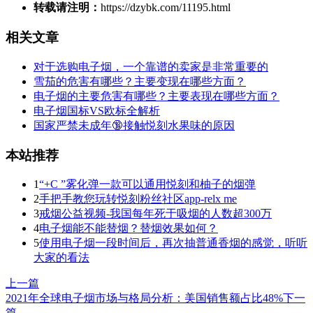
转载请注明：
https://dzybk.com/11195.html
相关文章
对于选购电子烟，一个靠谱的卖家是非常重要的
雪茄的危害有哪些？主要变现在哪些方面？
电子烟的主要危害有哪些？主要表现在哪些方面？
电子烟国标VS欧标全解析
国家严禁未成年🔞接触悦刻水果味的原因
本站推荐
1
“+C ”雾化弹一款可以通用悦刻和柚子的烟弹
2
手把手教您玩转悦刻粉丝社区app-relx me
3
戒烟公益视频-我国每年死于吸烟的人数超300万
4
电子烟能不能替烟？替烟效果如何？
5
使用电子烟一段时间后，再次抽普通香烟的感觉，听听
大家的看法
上一篇
2021年全球电子烟市场与格局分析：美国销售额占比48%
下一
篇