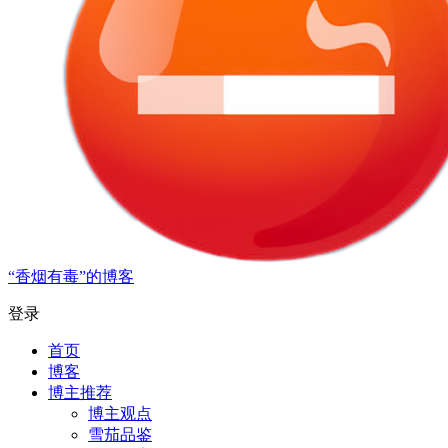
“香烟有毒”的博客
登录
首页
博客
博主推荐
博主观点
雪茄品鉴