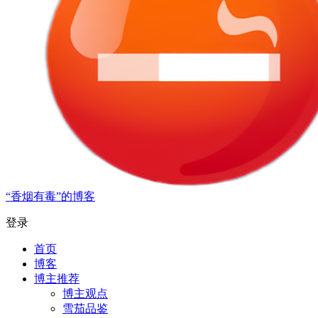
“香烟有毒”的博客
登录
首页
博客
博主推荐
博主观点
雪茄品鉴