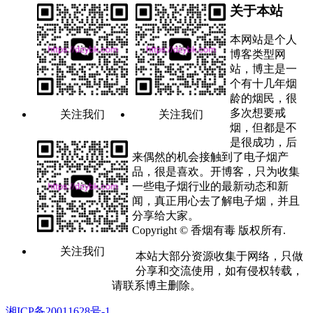
关于本站
本网站是个人
博客类型网
站，博主是一
个有十几年烟
龄的烟民，很
多次想要戒
关注我们
关注我们
烟，但都是不
是很成功，后
来偶然的机会接触到了电子烟产
品，很是喜欢。开博客，只为收集
一些电子烟行业的最新动态和新
闻，真正用心去了解电子烟，并且
分享给大家。
Copyright © 香烟有毒 版权所有.
关注我们
本站大部分资源收集于网络，只做
分享和交流使用，如有侵权转载，
请联系博主删除。
湘ICP备20011628号-1