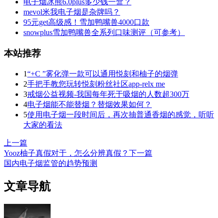
电子烟冰熊6.0plus多少钱一盒？
mevol米我电子烟是杂牌吗？
95元get高级感！雪加鸭嘴兽4000口款
snowplus雪加鸭嘴兽全系列口味测评（可参考）
本站推荐
1
“+C ”雾化弹一款可以通用悦刻和柚子的烟弹
2
手把手教您玩转悦刻粉丝社区app-relx me
3
戒烟公益视频-我国每年死于吸烟的人数超300万
4
电子烟能不能替烟？替烟效果如何？
5
使用电子烟一段时间后，再次抽普通香烟的感觉，听听
大家的看法
上一篇
Yooz柚子真假对于，怎么分辨真假？
下一篇
国内电子烟监管的趋势预测
文章导航