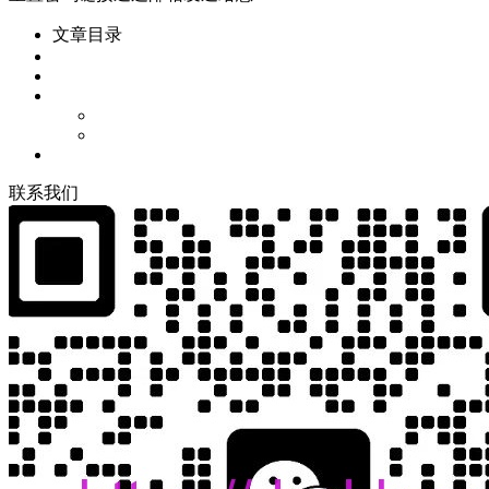
文章目录
联
系
我
们