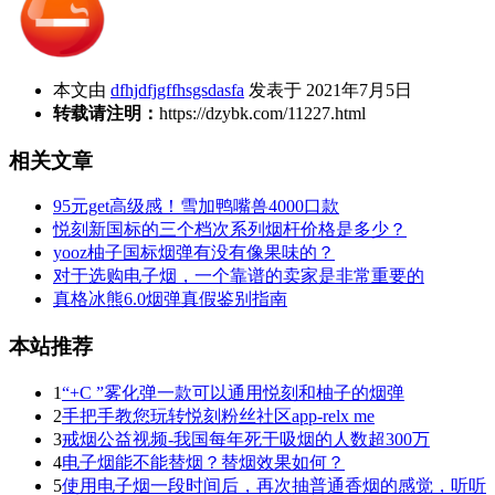
本文由
dfhjdfjgffhsgsdasfa
发表于 2021年7月5日
转载请注明：
https://dzybk.com/11227.html
相关文章
95元get高级感！雪加鸭嘴兽4000口款
悦刻新国标的三个档次系列烟杆价格是多少？
yooz柚子国标烟弹有没有像果味的？
对于选购电子烟，一个靠谱的卖家是非常重要的
真格冰熊6.0烟弹真假鉴别指南
本站推荐
1
“+C ”雾化弹一款可以通用悦刻和柚子的烟弹
2
手把手教您玩转悦刻粉丝社区app-relx me
3
戒烟公益视频-我国每年死于吸烟的人数超300万
4
电子烟能不能替烟？替烟效果如何？
5
使用电子烟一段时间后，再次抽普通香烟的感觉，听听