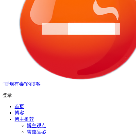
“香烟有毒”的博客
登录
首页
博客
博主推荐
博主观点
雪茄品鉴