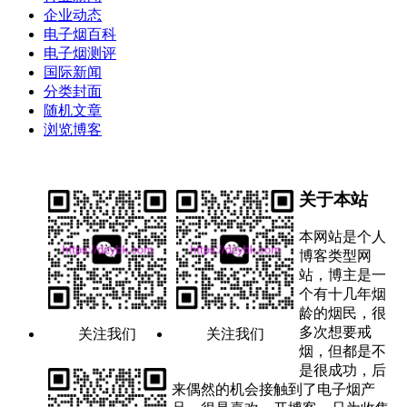
企业动态
电子烟百科
电子烟测评
国际新闻
分类封面
随机文章
浏览博客
关于本站
本网站是个人
博客类型网
站，博主是一
个有十几年烟
龄的烟民，很
多次想要戒
关注我们
关注我们
烟，但都是不
是很成功，后
来偶然的机会接触到了电子烟产