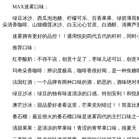
MAX迷雾口味：
绿豆冰沙、西瓜泡泡糖、柠檬可乐、百香果果、绿箭薄荷
朵清香咖啡、山猫榴莲冰沙、白玉沁心甘蔗、白酒醇、清爽芦
迷雾拥有更好的品控！！通用悦刻四代五代的杆杆，同时
推荐口味：
红枣酸奶：不得不说，创意十足了，枣味儿还可以，创意
玛奇朵香咖啡：辨识度极高，咖啡香很好闻，是一种焦糖
法国红酒：一个品牌有两种口味的酒，奶思的，酒味绝对
绿豆沙冰：绿豆的独有味道清凉的口感。特别安利！和悦
澳芒沙冰：甜品爱好者看这里，芒果党别错过！！简直比
番石榴：最近很火的番石榴口味是迷雾四代的主打口味之
清甜果果：是清凉的苹果味！青涩的青苹果口味，很夏天