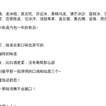
糖、老冰棍、莫吉托、芬达冰、黄桃乌龙、澳芒冰沙、荔枝冰、
荟、芸香陈皮、北冰洋、清甜果果、臭豆腐、番石榴、蓝莓、黑
小鱼蒸汽包一年的售后~
可，味道在新口味也算可的
咖啡的味道
有，比白酒更柔，没有葡萄那么甜
刻最早那一批弹弹的口感相似度三个+
魔笛还奶思！
一果味清爽不会腻口！