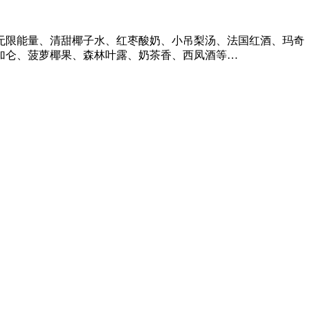
无限能量、清甜椰子水、红枣酸奶、小吊梨汤、法国红酒、玛奇
加仑、菠萝椰果、森林叶露、奶茶香、西凤酒等…