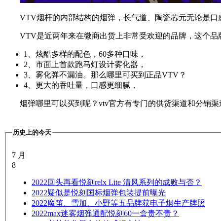
VTV烟杆的内部结构的烟弹，长气道、陶瓷芯元无论是口
VTV是近两年来在微商出货上非常受欢迎的品牌，这个品
1、炫酷多样的配色，60多种口味，
2、市面上首款跑马灯设计雾化器，
3、雾化弹不漏油。那么哪里可买到正品VTV？
4、更大的吞吐量，口感更细腻，
烟弹哪里可以买到呢？vtv官方有专门的供货渠道和分销渠
历史上的今天
7 月
8
2022
回头再看悦刻relx Lite 清风系列的成败与否？
2022
疑似是悦刻国标烟弹包装提前曝光
2022
魔笛、雪加、小野等五品牌获电子烟生产牌照
2022
max迷雾烟弹通配悦刻60一盒贵不贵？