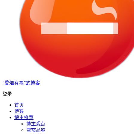
“香烟有毒”的博客
登录
首页
博客
博主推荐
博主观点
雪茄品鉴