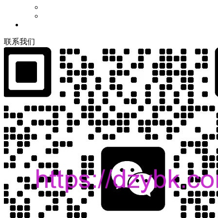
联
系
我
们