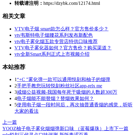
转载请注明：
https://dzybk.com/12174.html
相关文章
VTV电子烟 smart款怎么样？官方售价多少？
vtv韦斯特电子烟腰花系列发布新配色
vtv电子雾化烟五款专营店特供口味推荐
VTV电子雾化器如何？官方售价？购买渠道？
vtv全新Smart系列正式上市视频介绍
本站推荐
1
“+C ”雾化弹一款可以通用悦刻和柚子的烟弹
2
手把手教您玩转悦刻粉丝社区app-relx me
3
戒烟公益视频-我国每年死于吸烟的人数超300万
4
电子烟能不能替烟？替烟效果如何？
5
使用电子烟一段时间后，再次抽普通香烟的感觉，听听
大家的看法
上一篇
YOOZ柚子电子雾化烟烟弹新口味 （蓝莓爆珠）上市
下一篇
relx悦刻三代灵点口味评测-新版青涩百香