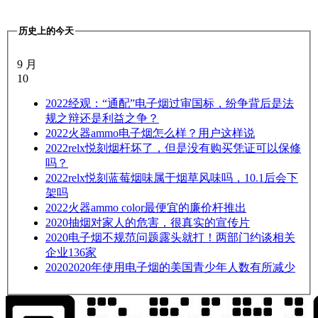
历史上的今天
9 月
10
2022
经观：“通配”电子烟过审国标，纷争背后是法
规之辩还是利益之争？
2022
火器ammo电子烟怎么样？用户这样说
2022
relx悦刻烟杆坏了，但是没有购买凭证可以保修
吗？
2022
relx悦刻蓝莓烟味属于烟草风味吗，10.1后会下
架吗
2022
火器ammo color最便宜的廉价杆推出
2020
抽烟对家人的危害，很真实的宣传片
2020
电子烟不规范问题露头就打！两部门约谈相关
企业136家
2020
2020年使用电子烟的美国青少年人数有所减少