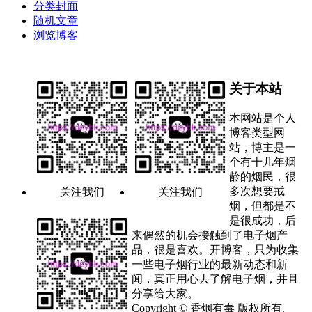
分类封面
随机文章
浏览博客
关于本站
本网站是个人
博客类型网
站，博主是一
个有十几年烟
龄的烟民，很
多次想要戒
关注我们
关注我们
烟，但都是不
是很成功，后
来偶然的机会接触到了电子烟产
品，很是喜欢。开博客，只为收集
一些电子烟行业的最新动态和新
闻，真正用心去了解电子烟，并且
分享给大家。
Copyright © 香烟有毒 版权所有.