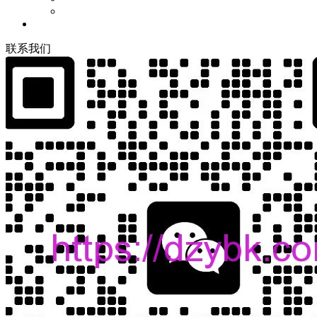
联
系
我
们