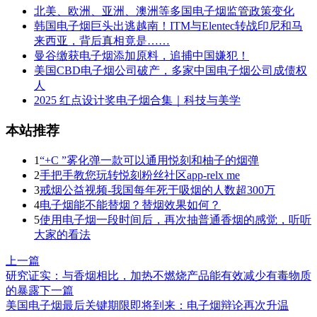
北美、欧洲、亚洲、澳洲等多国电子烟监管政策变化
韩国电子烟巨头出逃越南！ITM与Elentec转战印尼和马
来西亚，背后真相竟是……
曼谷缴获电子烟添加原料，追捕中国嫌犯！
美国CBD电子烟公司破产，多家中国电子烟公司成债权
人
2025 红点设计奖电子烟合集｜科技与美学
本站推荐
1
“+C ”雾化弹一款可以通用悦刻和柚子的烟弹
2
手把手教您玩转悦刻粉丝社区app-relx me
3
戒烟公益视频-我国每年死于吸烟的人数超300万
4
电子烟能不能替烟？替烟效果如何？
5
使用电子烟一段时间后，再次抽普通香烟的感觉，听听
大家的看法
上一篇
研究证实：与香烟相比，加热不燃烧产品能有效减少有毒物质
的暴露
下一篇
美国电子烟最后关键期限即将到来：电子烟辩论再次升温