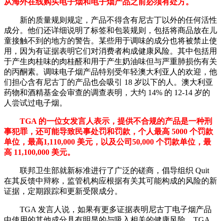
从海外在线购买电子烟和电子烟产品之前必须有处方。
新的质量规则规定，产品不得含有尼古丁以外的任何活性
成分。他们还详细说明了标签和包装规则，包括将商品放在儿
童接触不到的地方的警告。某些用于调味的成分也将被禁止使
用，因为有证据表明它们对消费者构成健康风险。其中包括用
于产生肉桂味的肉桂醛和用于产生奶油味但与严重肺损伤有关
的丙酮素。调味电子烟产品特别受年轻澳大利亚人的欢迎，他
们担心含有尼古丁的产品也会吸引 18 岁以下的人。澳大利亚
药物和酒精基金会审查的调查表明，大约 14% 的 12-14 岁的
人尝试过电子烟。
TGA 的一位女发言人表示，提供不合规的产品是一种刑
事犯罪，还可能导致民事处罚和罚款，个人最高 5000 个罚款
单位，最高1,110,000 美元，以及公司50,000 个罚款单位，最
高 11,100,000 美元。
联邦卫生部就新标准进行了广泛的磋商，倡导组织 Quit
在其反馈中辩称，监管机构应根据有关其可能构成的风险的新
证据，定期跟踪和更新受限成分。
TGA 发言人说，如果有更多证据表明尼古丁电子烟产品
中使用的其他成分具有明显的与吸入相关的健康风险，TGA