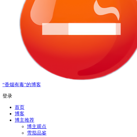
“香烟有毒”的博客
登录
首页
博客
博主推荐
博主观点
雪茄品鉴