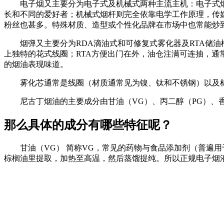
电子烟又主要分为电子式及机械式两种主流主机：电子式烟
长和不同的爱好者；机械式烟杆则完全依靠电学工作原理，传
粉丝也甚多。特殊材质、造型或个性化品牌在市场中也常能炒
烟弹又主要分为RDA滴油式和可修复式雾化器及RTA储
上独特的花式线圈；RTA方便出门在外，油仓注满可连抽，通常
的烟油表现味道。
雾化芯通常是线圈（材质通常见为镍、钛和不锈钢）以及
尼古丁烟油的主要成分由甘油（VG）、丙二醇（PG）、
那么具体的成分有哪些特征呢？
甘油（VG） 简称VG，常见的药物与食品添加剂（普遍
棕榈油里提取，加热至高温，然后蒸馏提纯。所以正规电子烟液采用