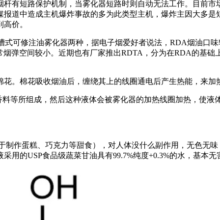
杆有短路保护机制，当雾化器短路时则自动无法工作。目前市场主
媒报道中造成主机爆炸事故的多为此类型主机，爆炸主因大多是
到高价。
油槽式可修注油雾化器两种，据电子烟爱好者说法，RDA烟油口
烟弹空间较小。近期也有厂家推出RDTA，分为在RDA的基础
棉花。棉花吸收烟油后，缠绕其上的线圈通电后产生热能，来加
香料等所组成，然后这种液体会被雾化器的加热线圈加热，使液
用于制作蛋糕、巧克力等甜食），对人体没什么副作用，无色无
的USP食品级蔬菜甘油具有99.7%纯度+0.3%的水，基本