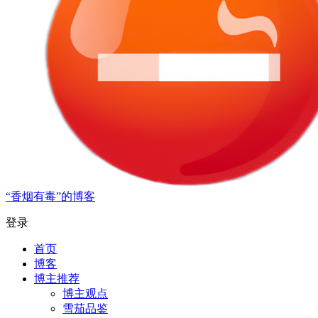
“香烟有毒”的博客
登录
首页
博客
博主推荐
博主观点
雪茄品鉴