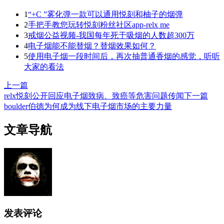
1
“+C ”雾化弹一款可以通用悦刻和柚子的烟弹
2
手把手教您玩转悦刻粉丝社区app-relx me
3
戒烟公益视频-我国每年死于吸烟的人数超300万
4
电子烟能不能替烟？替烟效果如何？
5
使用电子烟一段时间后，再次抽普通香烟的感觉，听听
大家的看法
上一篇
relx悦刻公开回应电子烟致病、致癌等危害问题传闻
下一篇
boulder伯德为何成为线下电子烟市场的主要力量
文章导航
发表评论