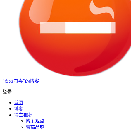
“香烟有毒”的博客
登录
首页
博客
博主推荐
博主观点
雪茄品鉴