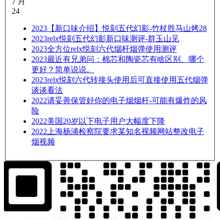
7 月
24
2023
【新口味介绍】悦刻五代幻影-竹杖胜马山烤28
2023
relx悦刻五代幻影新口味测评-群玉山见
2023
全方位relx悦刻六代烟杆烟弹使用测评
2023
最近有兄弟问：棉芯和陶瓷芯有啥区别、哪个
更好？简单说说。
2023
relx悦刻六代转接头使用后可直接使用五代烟弹
谈谈看法
2022
请妥善保管好你的电子烟烟杆-可能有爆炸的风
险
2022
美国20岁以下电子用户大幅度下降
2022
上海杨浦检察院要求某知名视频网站整改电子
烟视频