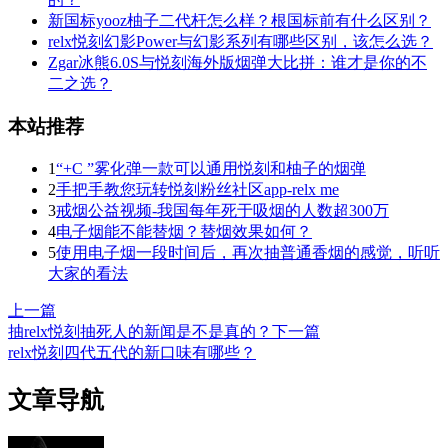
新国标yooz柚子二代杆怎么样？根国标前有什么区别？
relx悦刻幻影Power与幻影系列有哪些区别，该怎么选？
Zgar冰熊6.0S与悦刻海外版烟弹大比拼：谁才是你的不
二之选？
本站推荐
1
“+C ”雾化弹一款可以通用悦刻和柚子的烟弹
2
手把手教您玩转悦刻粉丝社区app-relx me
3
戒烟公益视频-我国每年死于吸烟的人数超300万
4
电子烟能不能替烟？替烟效果如何？
5
使用电子烟一段时间后，再次抽普通香烟的感觉，听听
大家的看法
上一篇
抽relx悦刻抽死人的新闻是不是真的？
下一篇
relx悦刻四代五代的新口味有哪些？
文章导航