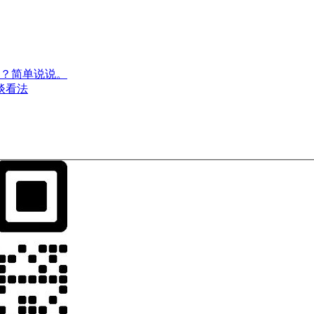
？简单说说。
谈看法