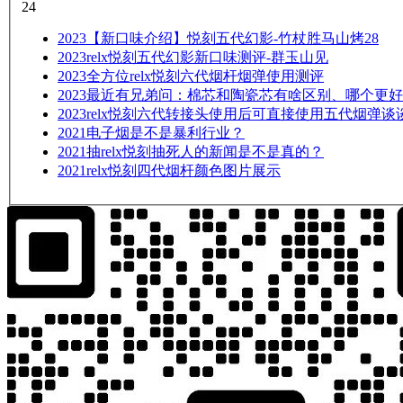
24
2023
【新口味介绍】悦刻五代幻影-竹杖胜马山烤28
2023
relx悦刻五代幻影新口味测评-群玉山见
2023
全方位relx悦刻六代烟杆烟弹使用测评
2023
最近有兄弟问：棉芯和陶瓷芯有啥区别、哪个更好
2023
relx悦刻六代转接头使用后可直接使用五代烟弹谈
2021
电子烟是不是暴利行业？
2021
抽relx悦刻抽死人的新闻是不是真的？
2021
relx悦刻四代烟杆颜色图片展示