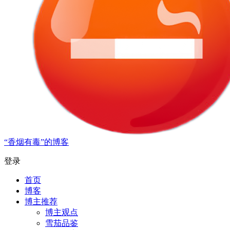
“香烟有毒”的博客
登录
首页
博客
博主推荐
博主观点
雪茄品鉴