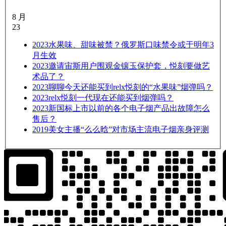
8 月
23
2023
水果味、甜味被禁？俄罗斯口味禁令或于明年3
月生效
2023
邀请宙斯用户围观金镶玉保护套，悦刻要做艺
术品了？
2023
聊聊今天还能买到relx悦刻的“水果味”烟弹吗？
2023
relx悦刻一代现在还能买到烟弹吗？
2023
新国标上市以前的各个电子烟产品出故障怎么
售后？
2019
美女主播“么么晗”对市场主流电子烟亲身评测