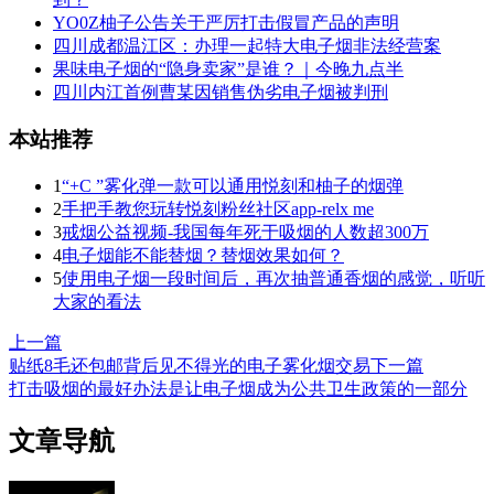
YO0Z柚子公告关于严厉打击假冒产品的声明
四川成都温江区：办理一起特大电子烟非法经营案
果味电子烟的“隐身卖家”是谁？｜今晚九点半
四川内江首例曹某因销售伪劣电子烟被判刑
本站推荐
1
“+C ”雾化弹一款可以通用悦刻和柚子的烟弹
2
手把手教您玩转悦刻粉丝社区app-relx me
3
戒烟公益视频-我国每年死于吸烟的人数超300万
4
电子烟能不能替烟？替烟效果如何？
5
使用电子烟一段时间后，再次抽普通香烟的感觉，听听
大家的看法
上一篇
贴纸8毛还包邮背后见不得光的电子雾化烟交易
下一篇
打击吸烟的最好办法是让电子烟成为公共卫生政策的一部分
文章导航