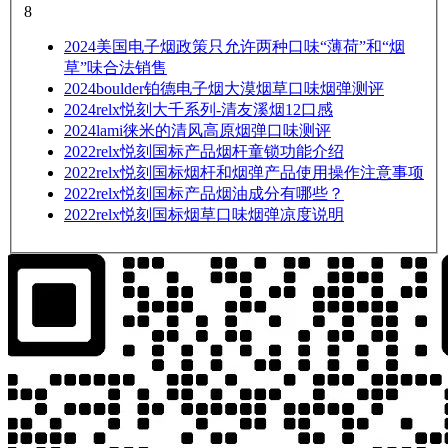
8
2024
美国电子烟政策只允许两种口味“薄荷”和“烟
草”味合法销售
2024
boulder铂德电子烟大漠烟草口味烟弹测评
2024
relx悦刻大千系列-清友溪烟12口感
2024
lami徕米的清风高原烟弹口味测评
2022
relx悦刻国标产品烟杆童锁功能介绍
2022
relx悦刻国标烟杆和烟弹产品使用操作注意事项
2022
relx悦刻国标产品烟油成分有哪些？
2022
relx悦刻国标烟草口味烟弹凉度说明