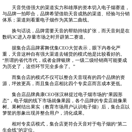
天音凭借强大的渠道实力和雄厚的资本切入电子烟赛道，
与品牌一拍即合，品牌希望借助天音成熟的渠道、经验与分销
体系；渠道则看重电子烟作为其第二曲线。
换句话说，品牌需要天音的帮助持续扩张，而天音则是在
数码3C进入存量市场之时开辟第二赛道。
据集合店品牌雾舞优集CEO大贺表示，眼下内卷化严
重，天音这种自有强大渠道去铺货的模式他是比较看好的。
“所谓的省代市代，或者金牌银牌，一级二级经销商可能要成
为历史了，这些环节完全多余了。”
而集合店的模式不仅可以整合天音现有的四个品牌的资
源，坪效更高，而且集合店相比四个专卖店而言成本更低。
集合店品牌典康CEO张汉林提过电子烟市场的“果园形
态”，电子烟的线下市场就像果园，各个品牌的专卖店就像果
树。果树结出果实（教育市场用户认识电子烟）后，集合店以
箩筐的形象出现并整合用户，消化成果。
相对专卖店模式，集合店更符合天音对于电子烟的“第二
生命线”的定位。