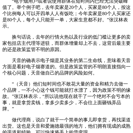
“电子烟用户或者说使用群体在短时间内已经无法突破峰
值了。举个例子吧，去年卖家是20个人，买家是80个人，按这
个比例每人可以开四单人人有饭吃；今年卖家是80个人买家还
是80个人，每个人只能开一单，大家生意都不好。”张汉林表
示。
换句话说，去年的行情火热以及行业的低门槛让更多的卖
家包括店主代理等进驻，而群体增量却上不去，这背后最主要
的还是政策监管不明的原因。
天音的确表示电子烟是其业务的第二生命线，意味着天音
方面是看好电子烟赛道的。但是政策监管的不明朗直接指向一
个核心问题，天音做自己的品牌的风险如何。
“（天音）他们短时间也不敢花大量的资金和精力去做一
个品牌，一不小心这个钱可能就打水漂了，因为政策不明的缘
故。”张汉林表示，“所以说他现在就干了一个绝对不会亏本的
事，就是拿货卖钱，拿多少卖多少，不会往上面砸钱弄品
牌。”
做代理商，说白了就干一个简单的事儿即拿货，再找渠道
出货。这也是天音和爱施德最强的地方，他们拥有现成的成熟
的渠道和经验，可以快速将手上的货变现。