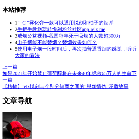
本站推荐
1
“+C ”雾化弹一款可以通用悦刻和柚子的烟弹
2
手把手教您玩转悦刻粉丝社区app-relx me
3
戒烟公益视频-我国每年死于吸烟的人数超300万
4
电子烟能不能替烟？替烟效果如何？
5
使用电子烟一段时间后，再次抽普通香烟的感觉，听听
大家的看法
上一篇
如果2021年开始禁止薄荷醇将在未来40年拯救65万人的生命
下
一篇
【格物】relx悦刻与个别分销商之间的“恩怨情仇”矛盾故事
文章导航