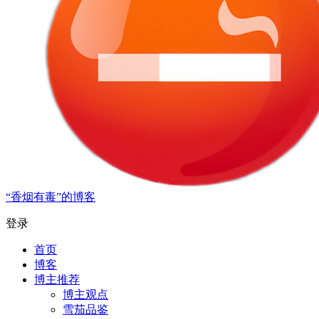
“香烟有毒”的博客
登录
首页
博客
博主推荐
博主观点
雪茄品鉴