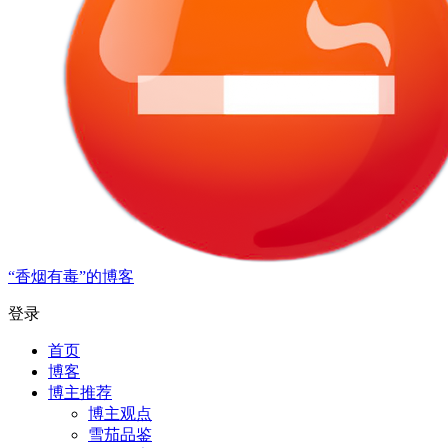
“香烟有毒”的博客
登录
首页
博客
博主推荐
博主观点
雪茄品鉴