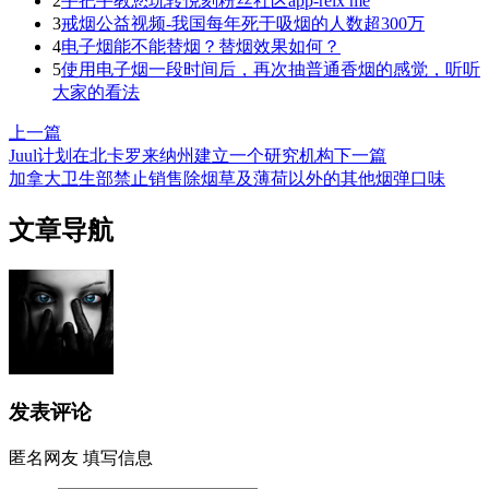
2
手把手教您玩转悦刻粉丝社区app-relx me
3
戒烟公益视频-我国每年死于吸烟的人数超300万
4
电子烟能不能替烟？替烟效果如何？
5
使用电子烟一段时间后，再次抽普通香烟的感觉，听听
大家的看法
上一篇
Juul计划在北卡罗来纳州建立一个研究机构
下一篇
加拿大卫生部禁止销售除烟草及薄荷以外的其他烟弹口味
文章导航
发表评论
匿名网友
填写信息