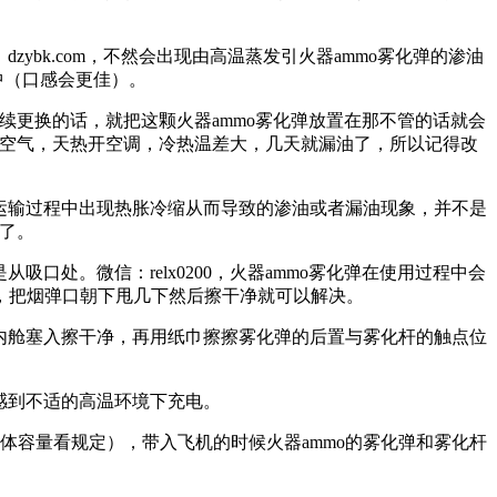
ybk.com，不然会出现由高温蒸发引火器ammo雾化弹的渗油
中（口感会更佳）。
续更换的话，就把这颗火器ammo雾化弹放置在那不管的话就会
进空气，天热开空调，冷热温差大，几天就漏油了，所以记得改
途运输过程中出现热胀冷缩从而导致的渗油或者漏油现象，并不是
了。
口处。微信：relx0200，火器ammo雾化弹在使用过程中会
，把烟弹口朝下甩几下然后擦干净就可以解决。
杆内舱塞入擦干净，再用纸巾擦擦雾化弹的后置与雾化杆的触点位
感到不适的高温环境下充电。
体容量看规定），带入飞机的时候火器ammo的雾化弹和雾化杆