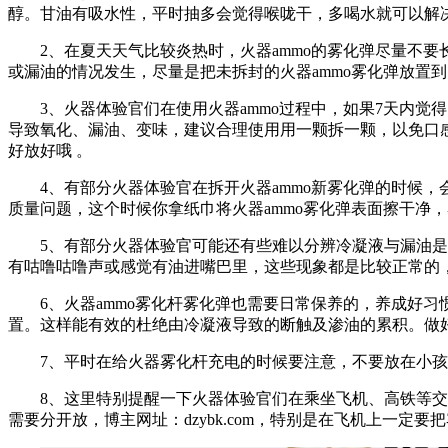
醇。甘油有吸水性，平时抽多会觉得喉咙干，多喝水就可以解
2、在夏天天气比较炎热时，火器ammo的雾化弹尽量不要长
或漏油的情况发生，尽量是把未拆封的火器ammo雾化弹放置到
3、火器体验官们在使用火器ammo过程中，如果7天内
导致氧化、漏油、变味，建议合理使用用一颗拆一颗，以免口感
好放好哦 。
4、有部分火器体验官在拆开火器ammo新雾化弹的时候
质量问题，这个时候你拿纸巾将火器ammo雾化弹表面擦干净
5、有部分火器体验官可能还有些难以分辨冷凝液与漏油是怎样
有咕噜咕噜声或感觉有油进嘴巴里，这些现象都是比较正常的
6、火器ammo雾化杆雾化弹也需要日常保养的，养成好
置。这样能有效的杜绝由冷凝液导致的断触及渗油的累积。做
7、平时在给火器雾化杆充电的时候要注意，不要放在小孩
8、这里特别提醒一下火器体验官们在乘坐飞机、高铁等交
需要分开放，博主网址：dzybk.com，特别是在飞机上一