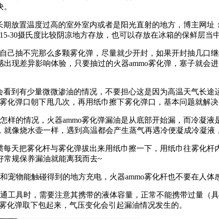
决。
期放置温度过高的室外室内或者是阳光直射的地方，博主网址：dz
15-30摄氏度比较阴凉地方存放，也可以存放在冰箱的保鲜层当
觉得自己抽不完那么多颗雾化弹，尽量就少开封，如果开封抽几口继
出现差异影响体验，只要抽过的火器ammo雾化弹，塞子就会
，会看到有少量微微渗油的情况，不要担心这是因为高温天气长
，雾化弹口朝下甩几次，再用纸巾擦下雾化弹口，基本问题就解决
的情况，火器ammo雾化弹漏油是从底部开始漏，而冷凝液是从吸
，就像烧水壶一样，遇到高温都会产生蒸气再遇冷便凝成冷凝液
习惯每天把雾化杆与雾化弹拔出来用纸巾擦一下，用纸巾往雾化
好常规保养漏油就能离我而去~
和宠物能触碰得到的地方充电，火器ammo雾化杆也不要在人体
通工具时，需要注意其携带的液体容量，正常不能携带过量（具
定要把雾化弹取下包起来，气压变化会引起漏油情况发生的。