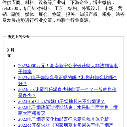
件供应商、材料、设备等产业链上下游企业，博主微信：
relx0200，专门针对材料、工艺、结构、外观设计、市场、营
销、融资、媒体、展会、物流、报关、知识产权、税务、法务
及发展趋势进行行业交流，串联全行业资源。
历史上的今天
9 月
30
2023
4000万元！湖南新宁公安破获特大非法制售电
子烟案
2023
vs电子烟烟弹是正规的吗？和悦刻烟弹比哪个
好？
2023
max迷雾可乐罐多少钱能买一个？一般的售价
是多少？
2023
Hot Chick辣妹电子烟抽起来不出烟呢？
2022
电子烟政策过渡期结束：水果味全面禁售，微
商大面积覆灭
2022
电子烟等雾化物邮寄征求意见稿具体分析
2022
公开征求对《国家烟草专卖局关于电子烟产