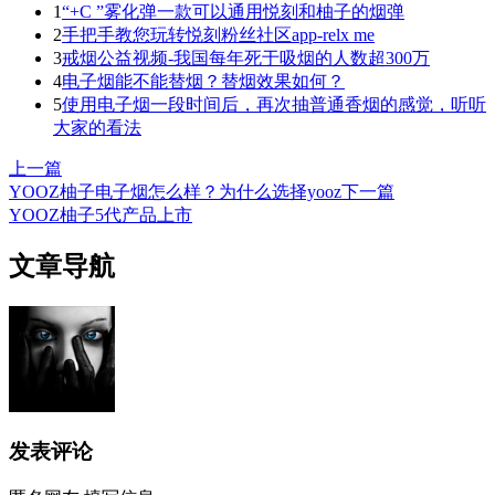
1
“+C ”雾化弹一款可以通用悦刻和柚子的烟弹
2
手把手教您玩转悦刻粉丝社区app-relx me
3
戒烟公益视频-我国每年死于吸烟的人数超300万
4
电子烟能不能替烟？替烟效果如何？
5
使用电子烟一段时间后，再次抽普通香烟的感觉，听听
大家的看法
上一篇
YOOZ柚子电子烟怎么样？为什么选择yooz
下一篇
YOOZ柚子5代产品上市
文章导航
发表评论