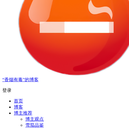
“香烟有毒”的博客
登录
首页
博客
博主推荐
博主观点
雪茄品鉴