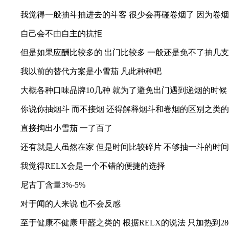
我觉得一般抽斗抽进去的斗客 很少会再碰卷烟了 因为卷
自己会不由自主的抗拒
但是如果应酬比较多的 出门比较多 一般还是免不了抽几支
我以前的替代方案是小雪茄 凡此种种吧
大概各种口味品牌10几种 就为了避免出门遇到递烟的时候
你说你抽烟斗 而不接烟 还得解释烟斗和卷烟的区别之类的
直接掏出小雪茄 一了百了
还有就是人虽然在家 但是时间比较碎片 不够抽一斗的时
我觉得RELX会是一个不错的便捷的选择
尼古丁含量3%-5%
对于闻的人来说 也不会反感
至于健康不健康 甲醛之类的 根据RELX的说法 只加热到