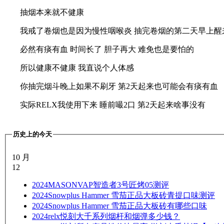
抽烟本来就不健康
我戒了卷烟也是因为慢性咽喉炎 抽完卷烟的第二天早上醒
必然有痰有血 时间长了 胆子再大 难免也是要怕的
所以健康不健康 我直说个人体感
你抽完烟斗晚上如果不刷牙 第2天起来也可能会有痰有血
实际RELX我使用下来 睡前嘬2口 第2天起来啥事没有
历史上的今天
10 月
12
2024
MASONVAP智造者3号匠烤05测评
2024
Snowplus Hammer 雪茄正品大板砖青提口味测评
2024
Snowplus Hammer 雪茄正品大板砖有哪些口味
2024
relx悦刻大千系列烟杆和烟弹多少钱？