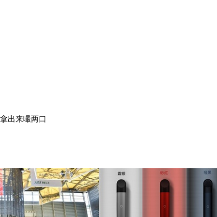
歇拿出来嘬两口