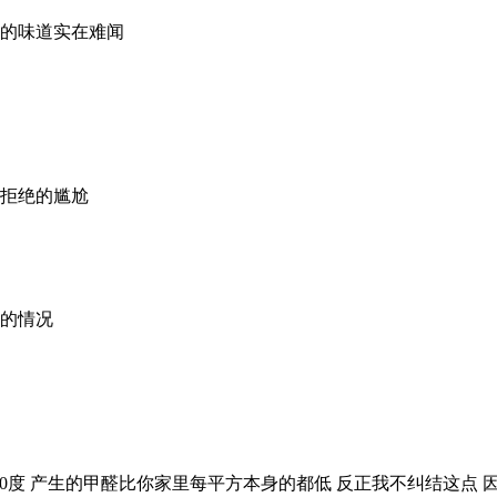
烟的味道实在难闻
 拒绝的尴尬
间的情况
280度 产生的甲醛比你家里每平方本身的都低 反正我不纠结这点 