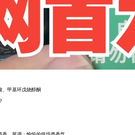
酸、甲基环戊烧醇酮
？
枣香，尾调：愉悦的烘培类香气