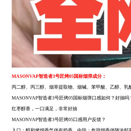
MASONVAP智造者3号匠烤05国标烟弹成分：
丙二醇、丙三醇、烟草提取物、烟碱、苯甲酸、乙醇、乳
MASONVAP智造者3号匠烤05国标烟弹口感如何？好抽吗
红枣醇香，一口满足，非常好抽
MASONVAP智造者3号匠烤05口感用户反馈？
入口：醇和烤烟香气伴有奶香，中段：焦甜烟香伴随浓郁