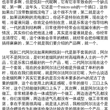
也非常多啊，但是悦刻一代呢啊，它有它非常致命的一个缺点
呢，第一啊，这年头，它还是一个micro usb的一个插口，这你
如果出门没带数据线没电了，这个很不方便，第二就是这个
很，如果说刚刚的充电接口，你还不是特别在意啊，现在这个
呃，冷凝液问题，你肯定会特别在意，就是乐客这个指导结构
呢，一代的直到结构啊，日常使用中经常会出现漏冷液的一些
情况，其实你们会把他送上楼，其实是冷凝液就是会。你经常
去清理它，呃，这个体验会非常的糟糕，就经常会把你嘴里面
搞得麻麻的，第二个就是我们要介绍的产品啊，就一个。
悦刻二代阿尔法如果刚刚悦刻一代是新手套装的话，阿尔
法可不是阿尔法，是针对老烟民的针对高端商务人士的一个产
品，它是乐客口感最好的一个产品，呃，二代阿尔法现在这个
是一个套装，现在的全新阿尔法已经都是升级成了单杆的单
杆，现在在我们面前呢，就是阿尔法阿尔法它呢，为什么说适
合老烟民啊？其实它更多的是百分有本要多的4%的尼古丁含
量的烟弹。这个在使用上的满足感呢，非常的接引，三口上头
不对，这个已经能做到两口上头了，其次啊，就是阿尔法这个
做工。非常精湛拳击一体成型的一个做工，两边连进气孔都没
有，你们发现啊，两边连进气孔都没有一体成型，做工非常精
湛，拿在手里面很高端，就是送人的话，我相信阿尔法这个是
最适合赠送作为礼物送给身边比较在意的朋友的一个产品，其