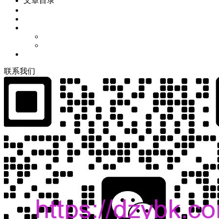
文章目录
联
系
我
们