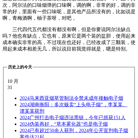
次，阿尔法的口味烟弹的口味啊，调的啊，非常的好，调的非
常的好，里面有一些口味呢，是其他产品所没有的，比如说是
啊，青梅酒啊，柚子茶呀，对吧，
三代四代五代都没有都没有啊，但是你要说阿尔法缺点
吗？他也有缺点，它也有，原来它是两个装的盐胆，使用起来
成本确实非常的高，不过现在也还好，已经改成了三颗装，使
用起来成本相差无几，所以说目前我觉得就是，嗯是特别。
历史上的今天
10 月
31
2024
马来西亚烟草管制法令禁未成年接触电子烟
2024
湖南衡阳：多次贩卖“上头电子烟”，李某某、
谭某某获刑
2024
广州打击电子烟违法黑链，今年已抓获151人
2024
伪装再好，“草本雾化器”也是电子烟
2024
已有超过50余人获刑，2024年公开宣判电子烟
案件达21起