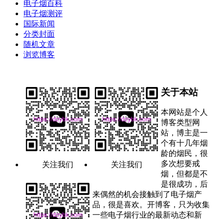
电子烟百科
电子烟测评
国际新闻
分类封面
随机文章
浏览博客
关于本站
本网站是个人
博客类型网
站，博主是一
个有十几年烟
龄的烟民，很
多次想要戒
关注我们
关注我们
烟，但都是不
是很成功，后
来偶然的机会接触到了电子烟产
品，很是喜欢。开博客，只为收集
一些电子烟行业的最新动态和新