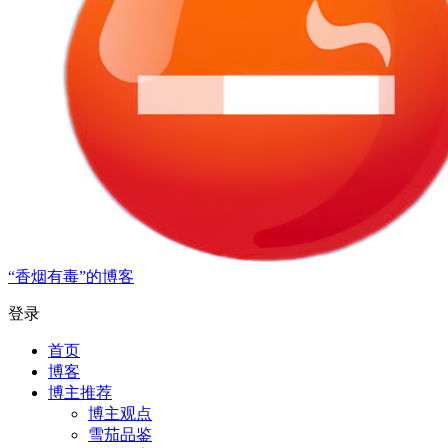
“香烟有毒”的博客
登录
首页
博客
博主推荐
博主观点
雪茄品鉴