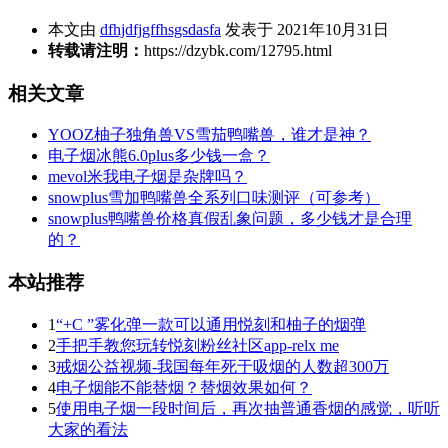
本文由
dfhjdfjgffhsgsdasfa
发表于 2021年10月31日
转载请注明：
https://dzybk.com/12795.html
相关文章
YOOZ柚子独角兽VS雪茄鸭嘴兽，谁才是神？
电子烟冰熊6.0plus多少钱一盒？
mevol米我电子烟是杂牌吗？
snowplus雪加鸭嘴兽全系列口味测评（可参考）
snowplus鸭嘴兽价格真假乱象问题，多少钱才是合理
的？
本站推荐
1
“+C ”雾化弹一款可以通用悦刻和柚子的烟弹
2
手把手教您玩转悦刻粉丝社区app-relx me
3
戒烟公益视频-我国每年死于吸烟的人数超300万
4
电子烟能不能替烟？替烟效果如何？
5
使用电子烟一段时间后，再次抽普通香烟的感觉，听听
大家的看法