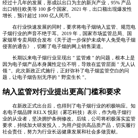
经过十几年的发展，形成以出口为主的新兴产业，95% 产品
出口销往欧美等 100 多个国家。2021 年，出口额出现爆发性
增长，预计超过 1000 亿人民币。
在行业快速发展的同时，要求将电子烟纳入监管、规范电
子烟行业的声音不绝于耳。2019 年，国家市场监管总局、国
家烟草专卖局联合发布《关于进一步保护未成年人免受电子烟
侵害的通告》，切断了电子烟的网上销售渠道。
长期以来电子烟行业呈现出 " 监管难 " 的问题，根本上是
因为电子烟产品本身属性定位不明，导致在监管层面 " 无人认
领 "。此次新政正式施行，正好弥补了电子烟监管空白的问
题，让电子烟告别无序的 " 野蛮生长 "。
纳入监管对行业提出更高门槛和要求
在新政正式出台后，也得到了电子烟行业的积极响应。知
名电子烟品牌 RELX 悦刻（雾芯科技）表示，作为电子烟行
业的从业者，坚决拥护条例修改。后续，公司将积极落实监管
要求，持续加大研发投入，为用户提供高品质产品，切实履行
社会责任，努力为行业长远健康发展和社会多做贡献。