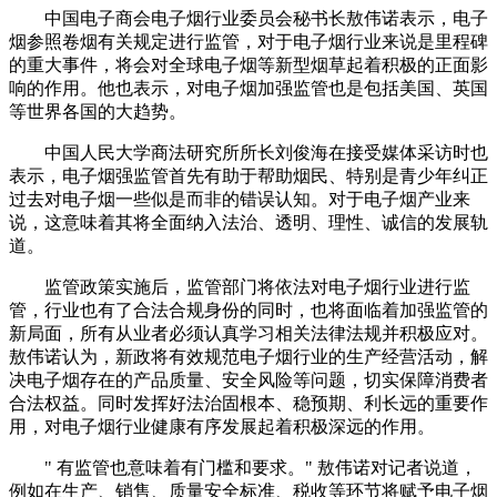
中国电子商会电子烟行业委员会秘书长敖伟诺表示，电子
烟参照卷烟有关规定进行监管，对于电子烟行业来说是里程碑
的重大事件，将会对全球电子烟等新型烟草起着积极的正面影
响的作用。他也表示，对电子烟加强监管也是包括美国、英国
等世界各国的大趋势。
中国人民大学商法研究所所长刘俊海在接受媒体采访时也
表示，电子烟强监管首先有助于帮助烟民、特别是青少年纠正
过去对电子烟一些似是而非的错误认知。对于电子烟产业来
说，这意味着其将全面纳入法治、透明、理性、诚信的发展轨
道。
监管政策实施后，监管部门将依法对电子烟行业进行监
管，行业也有了合法合规身份的同时，也将面临着加强监管的
新局面，所有从业者必须认真学习相关法律法规并积极应对。
敖伟诺认为，新政将有效规范电子烟行业的生产经营活动，解
决电子烟存在的产品质量、安全风险等问题，切实保障消费者
合法权益。同时发挥好法治固根本、稳预期、利长远的重要作
用，对电子烟行业健康有序发展起着积极深远的作用。
" 有监管也意味着有门槛和要求。" 敖伟诺对记者说道，
例如在生产、销售、质量安全标准、税收等环节将赋予电子烟