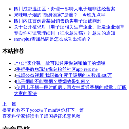
四川成都温江区：办理一起特大电子烟非法经营案
果味电子烟的“隐身卖家”是谁？｜今晚九点半
四川内江首例曹某因销售伪劣电子烟被判刑
关于公开征求对《电子烟相关生产企业、批发企业烟草
专卖许可证管理细则（征求意见稿）》意见的通知
snowplus雪加品牌是怎么成功出海的？
本站推荐
1
“+C ”雾化弹一款可以通用悦刻和柚子的烟弹
2
手把手教您玩转悦刻粉丝社区app-relx me
3
戒烟公益视频-我国每年死于吸烟的人数超300万
4
电子烟能不能替烟？替烟效果如何？
5
使用电子烟一段时间后，再次抽普通香烟的感觉，听听
大家的看法
上一篇
换壳也救不了yooz柚子mini迷你杆
下一篇
喜雾科学家解读电子烟国标征求意见稿