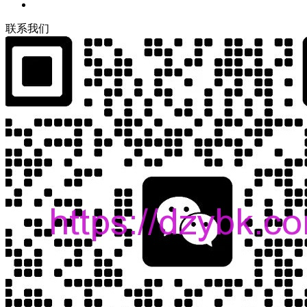
联
系
我
们