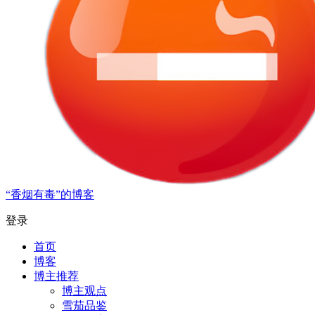
“香烟有毒”的博客
登录
首页
博客
博主推荐
博主观点
雪茄品鉴