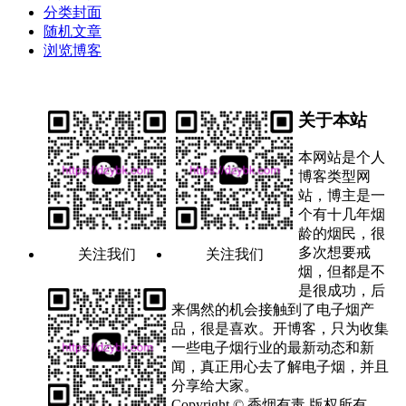
分类封面
随机文章
浏览博客
关于本站
本网站是个人
博客类型网
站，博主是一
个有十几年烟
龄的烟民，很
多次想要戒
关注我们
关注我们
烟，但都是不
是很成功，后
来偶然的机会接触到了电子烟产
品，很是喜欢。开博客，只为收集
一些电子烟行业的最新动态和新
闻，真正用心去了解电子烟，并且
分享给大家。
Copyright © 香烟有毒 版权所有.