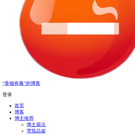
“香烟有毒”的博客
登录
首页
博客
博主推荐
博主观点
雪茄品鉴