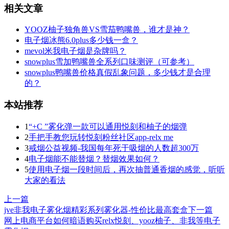
相关文章
YOOZ柚子独角兽VS雪茄鸭嘴兽，谁才是神？
电子烟冰熊6.0plus多少钱一盒？
mevol米我电子烟是杂牌吗？
snowplus雪加鸭嘴兽全系列口味测评（可参考）
snowplus鸭嘴兽价格真假乱象问题，多少钱才是合理
的？
本站推荐
1
“+C ”雾化弹一款可以通用悦刻和柚子的烟弹
2
手把手教您玩转悦刻粉丝社区app-relx me
3
戒烟公益视频-我国每年死于吸烟的人数超300万
4
电子烟能不能替烟？替烟效果如何？
5
使用电子烟一段时间后，再次抽普通香烟的感觉，听听
大家的看法
上一篇
jve非我电子雾化烟精彩系列雾化器-性价比最高套盒
下一篇
网上电商平台如何暗语购买relx悦刻、yooz柚子、非我等电子