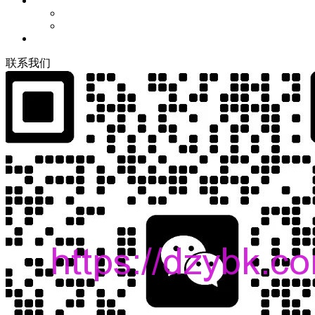
联
系
我
们