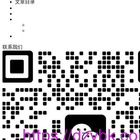
文章目录
联
系
我
们