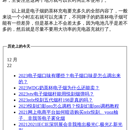
坏，主要注意这两个地方就可以长时间正常使用了。
以上就是电子烟奶茶杯充电要充多久的全部内容了，一般
来说一个小时左右就可以充满了，不同牌子的奶茶杯电子烟可
能有一些差异，但是基本上不会差太多，因为电池几乎是差不
多的，然后就是尽量不要用大功率的充电器充就行了。
历史上的今天
12 月
22
2023
电子烟口味有哪些？电子烟口味是怎么调出来
的？
2023
WDG奶茶杯电子烟为什么还能卖？
2023
vtv电子烟烟杆能用悦刻烟弹吗？
2023
relx悦刻五代烟杆198是真的吗？
2023
悦刻幻影pro怎么调档？悦刻幻影pro调档教程
2021
网上电商平台如何暗语购买relx悦刻、yooz柚
子、非我等电子雾化烟
2021
2021IECIE深圳展会非我推出极光C,极光Z,新光