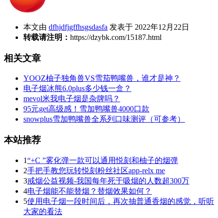
本文由
dfhjdfjgffhsgsdasfa
发表于 2022年12月22日
转载请注明：
https://dzybk.com/15187.html
相关文章
YOOZ柚子独角兽VS雪茄鸭嘴兽，谁才是神？
电子烟冰熊6.0plus多少钱一盒？
mevol米我电子烟是杂牌吗？
95元get高级感！雪加鸭嘴兽4000口款
snowplus雪加鸭嘴兽全系列口味测评（可参考）
本站推荐
1
“+C ”雾化弹一款可以通用悦刻和柚子的烟弹
2
手把手教您玩转悦刻粉丝社区app-relx me
3
戒烟公益视频-我国每年死于吸烟的人数超300万
4
电子烟能不能替烟？替烟效果如何？
5
使用电子烟一段时间后，再次抽普通香烟的感觉，听听
大家的看法