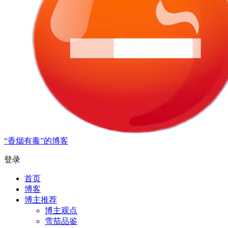
“香烟有毒”的博客
登录
首页
博客
博主推荐
博主观点
雪茄品鉴